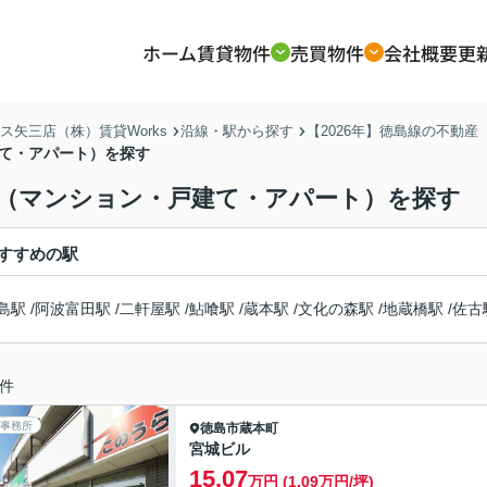
ホーム
賃貸物件
売買物件
会社概要
更
矢三店（株）賃貸Works
沿線・駅から探す
【2026年】徳島線の不動
建て・アパート）を探す
動産（マンション・戸建て・アパート）を探す
すすめの駅
島駅
/
阿波富田駅
/
二軒屋駅
/
鮎喰駅
/
蔵本駅
/
文化の森駅
/
地蔵橋駅
/
佐古
件
事務所
徳島市
蔵本町
宮城ビル
15.07
万円 (1.09万円/坪)