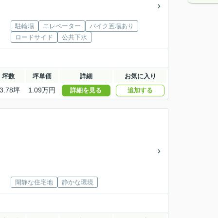
駐輪場
エレベーター
バイク置場あり
ロードサイド
公共下水
坪数
坪単価
詳細
お気に入り
3.78坪
1.09万円
詳細を見る
追加する
閑静な住宅地
静かな環境