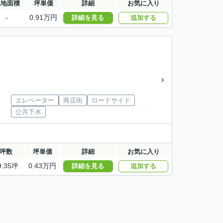
土地面積
坪単価
詳細
お気に入り
-
0.91万円
詳細を見る
追加する
エレベーター
商店街
ロードサイド
公共下水
坪数
坪単価
詳細
お気に入り
9.35坪
0.43万円
詳細を見る
追加する