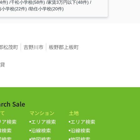
件)
千松小学校(58件)
家賃3万円以下(48件)
小学校(22件)
助任小学校(20件)
郡松茂町
吉野川市
板野郡上板町
貸
rch Sale
て
マンション
土地
リア検索
エリア検索
エリア検索
線検索
沿線検索
沿線検索
図検索
地図検索
地図検索