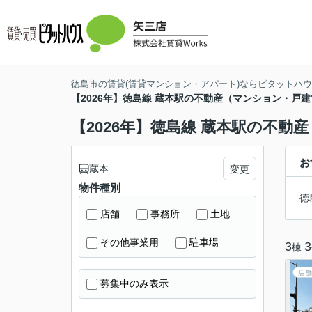
徳島市の賃貸(賃貸マンション・アパート)ならピタットハウス
【2026年】徳島線 蔵本駅の不動産（マンション・戸
【2026年】徳島線 蔵本駅の不
お
蔵本
変更
物件種別
徳
店舗
事務所
土地
その他事業用
駐車場
3
3
棟
店舗
募集中のみ表示