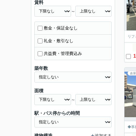
賃料
～
敷金・保証金なし
リフ
礼金・敷引なし
共益費・管理費込み
1
築年数
倉庫
面積
～
駅・バス停からの時間
◆事
建物構造
追加する