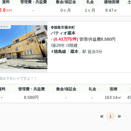
賃料
管理費・共益費
敷金/保証金
礼金
建物面積
2.6
-
0ヶ月
1ヶ月
9.47㎡
万円
事務所
徳島市
蔵本町
パティオ蔵本
- (0.43万円/坪)
管理/共益費8,580円
/築28年 /3階建
徳島線
「
蔵本
」駅 徒歩3分
済みでキレイですよ！！
賃料
管理費・共益費
敷金/保証金
礼金
面積
-
8,580円
-
-
163.14㎡
4
1