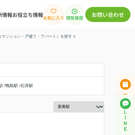
お問い合わせ
新情報
お役立ち情報
お気に入り
閲覧履歴
産（マンション・戸建て・アパート）を探す
駅
/
鴨島駅
/
石井駅
L
I
N
E