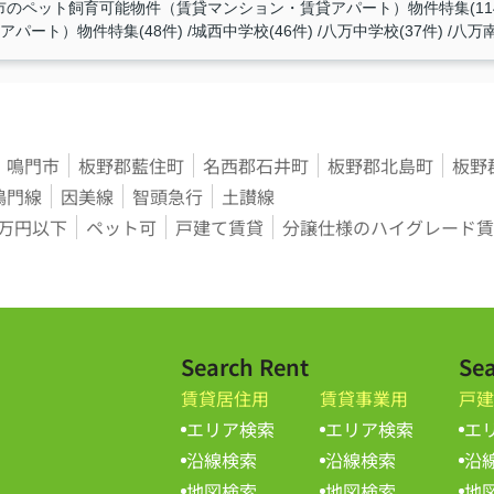
市のペット飼育可能物件（賃貸マンション・賃貸アパート）物件特集(114
パート）物件特集(48件)
城西中学校(46件)
八万中学校(37件)
八万南
鳴門市
板野郡藍住町
名西郡石井町
板野郡北島町
板野
鳴門線
因美線
智頭急行
土讃線
3万円以下
ペット可
戸建て賃貸
分譲仕様のハイグレード賃
Search Rent
Sea
賃貸居住用
賃貸事業用
戸建
エリア検索
エリア検索
エ
沿線検索
沿線検索
沿
地図検索
地図検索
地