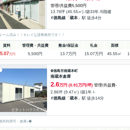
管理/共益費5,500円
13.78坪 (45.55㎡) /築33年 /5階建
徳島線
「
蔵本
」駅 徒歩4分
ォーム済み！！キレイな貸事務所です！！
賃料
管理費・共益費
敷金/保証金
礼金
面積
5.07
5,500円
13.7万円
15.07万円
45.55㎡
1
万円
徳島市
南蔵本町
南蔵本倉庫
2.6
万円 (0.91万円/坪)
管理/共益費-
2.86坪 (9.47㎡) /築1年 /-
徳島線
「
蔵本
」駅 徒歩14分
務所利用可・倉庫♪◆