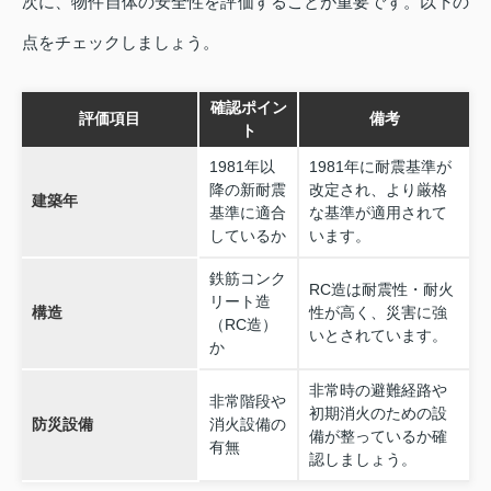
次に、物件自体の安全性を評価することが重要です。以下の
点をチェックしましょう。
確認ポイン
評価項目
備考
ト
1981年以
1981年に耐震基準が
降の新耐震
改定され、より厳格
建築年
基準に適合
な基準が適用されて
しているか
います。
鉄筋コンク
RC造は耐震性・耐火
リート造
構造
性が高く、災害に強
（RC造）
いとされています。
か
非常時の避難経路や
非常階段や
初期消火のための設
防災設備
消火設備の
備が整っているか確
有無
認しましょう。