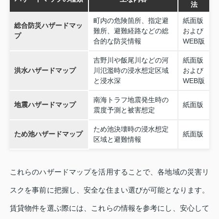
法
町内の危険箇所、指定避
紙面版
総合防災ハザードマッ
難所、避難経路などの総
および
プ
合的な防災情報
WEB版
吉野川や飯尾川などの河
紙面版
洪水ハザードマップ
川氾濫時の浸水想定区域
および
と浸水深
WEB版
南海トラフ地震発生時の
地震ハザードマップ
紙面版
震度予測と被害想定
ため池決壊時の浸水想定
ため池ハザードマップ
紙面版
区域と避難情報
これらのハザードマップを活用することで、各地域の災害リ
スクを事前に把握し、安全な住まい選びが可能となります。
賃貸物件を選ぶ際には、これらの情報を参考にし、安心して