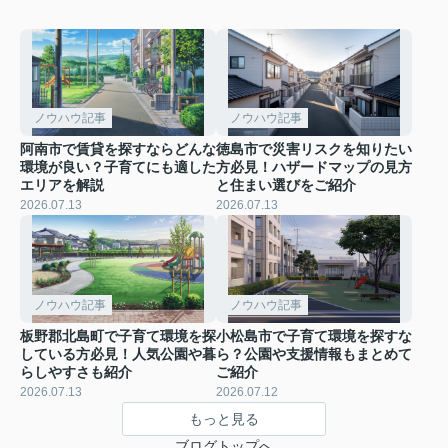
ノウハウ記事
ノウハウ記事
阿南市で賃貸を探すならどんな
徳島市で災害リスクを知りたい
環境が良い？子育てにも適した
方必見！ハザードマップの見方
エリアを解説
と住まい選びをご紹介
2026.07.13
2026.07.13
ノウハウ記事
ノウハウ記事
板野郡北島町で子育て環境を探
小松島市で子育て環境を探すな
している方必見！人気公園や暮
ら？公園や支援情報もまとめて
らしやすさも紹介
ご紹介
2026.07.13
2026.07.12
もっと見る
ブログトップへ