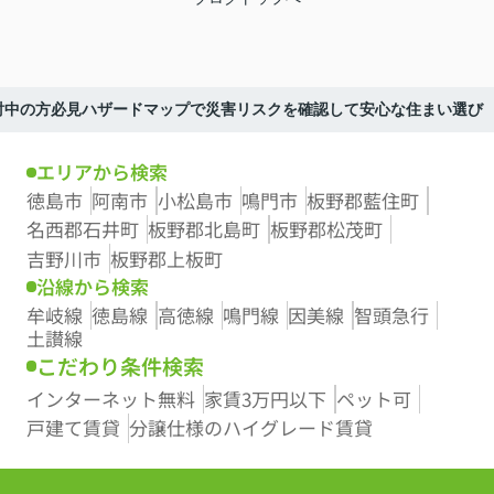
討中の方必見ハザードマップで災害リスクを確認して安心な住まい選び
エリアから検索
徳島市
阿南市
小松島市
鳴門市
板野郡藍住町
名西郡石井町
板野郡北島町
板野郡松茂町
吉野川市
板野郡上板町
沿線から検索
牟岐線
徳島線
高徳線
鳴門線
因美線
智頭急行
土讃線
こだわり条件検索
インターネット無料
家賃3万円以下
ペット可
戸建て賃貸
分譲仕様のハイグレード賃貸