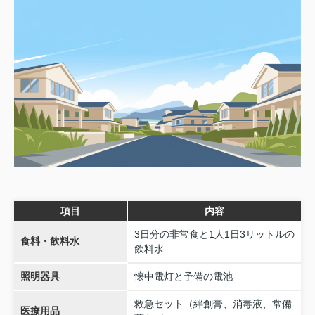
項目
内容
3日分の非常食と1人1日3リットルの
食料・飲料水
飲料水
照明器具
懐中電灯と予備の電池
救急セット（絆創膏、消毒液、常備
医療用品