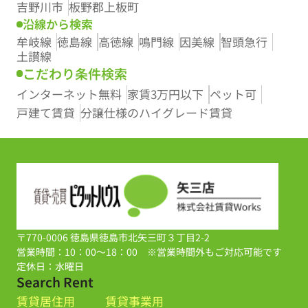
吉野川市
板野郡上板町
沿線から検索
牟岐線
徳島線
高徳線
鳴門線
因美線
智頭急行
土讃線
こだわり条件検索
インターネット無料
家賃3万円以下
ペット可
戸建て賃貸
分譲仕様のハイグレード賃貸
〒770-0006 徳島県徳島市北矢三町３丁目2-2
営業時間：10：00～18：00 ※営業時間外もご対応可能です
定休日：水曜日
Search Rent
賃貸居住用
賃貸事業用