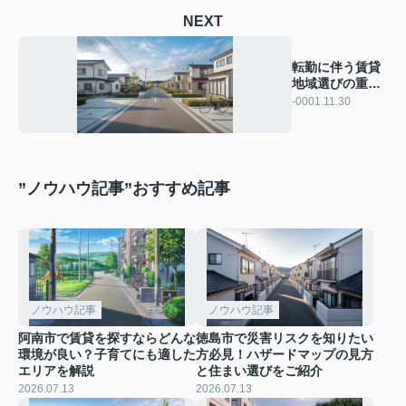
NEXT
転勤に伴う賃貸
地域選びの重要
性！おすすめ地
-0001.11.30
域を解説
”ノウハウ記事”おすすめ記事
ノウハウ記事
ノウハウ記事
阿南市で賃貸を探すならどんな
徳島市で災害リスクを知りたい
環境が良い？子育てにも適した
方必見！ハザードマップの見方
エリアを解説
と住まい選びをご紹介
2026.07.13
2026.07.13