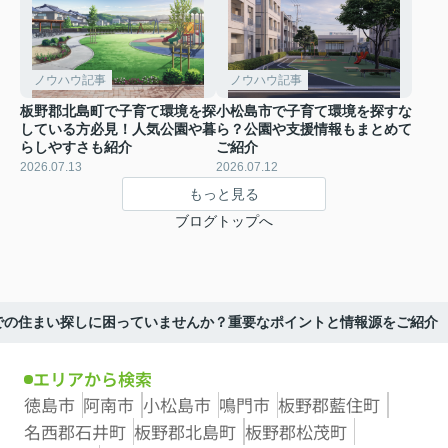
ノウハウ記事
ノウハウ記事
板野郡北島町で子育て環境を探
小松島市で子育て環境を探すな
している方必見！人気公園や暮
ら？公園や支援情報もまとめて
らしやすさも紹介
ご紹介
2026.07.13
2026.07.12
もっと見る
ブログトップへ
での住まい探しに困っていませんか？重要なポイントと情報源をご紹介
エリアから検索
徳島市
阿南市
小松島市
鳴門市
板野郡藍住町
名西郡石井町
板野郡北島町
板野郡松茂町