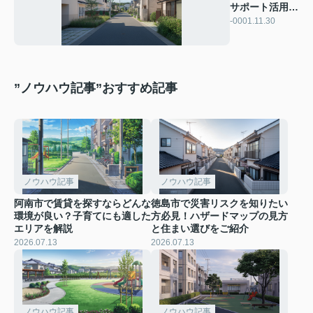
サポート活用で
安心スタートを
-0001.11.30
解説
”ノウハウ記事”おすすめ記事
ノウハウ記事
ノウハウ記事
阿南市で賃貸を探すならどんな
徳島市で災害リスクを知りたい
環境が良い？子育てにも適した
方必見！ハザードマップの見方
エリアを解説
と住まい選びをご紹介
2026.07.13
2026.07.13
ノウハウ記事
ノウハウ記事