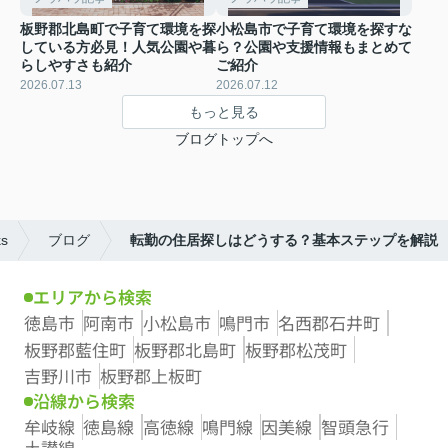
板野郡北島町で子育て環境を探
小松島市で子育て環境を探すな
している方必見！人気公園や暮
ら？公園や支援情報もまとめて
らしやすさも紹介
ご紹介
2026.07.13
2026.07.12
もっと見る
ブログトップへ
s
ブログ
転勤の住居探しはどうする？基本ステップを解説
エリアから検索
徳島市
阿南市
小松島市
鳴門市
名西郡石井町
板野郡藍住町
板野郡北島町
板野郡松茂町
吉野川市
板野郡上板町
沿線から検索
牟岐線
徳島線
高徳線
鳴門線
因美線
智頭急行