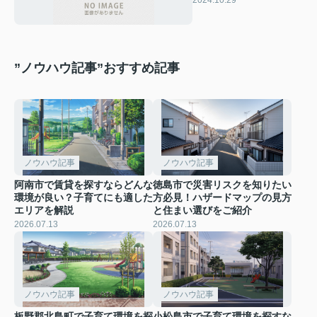
”ノウハウ記事”おすすめ記事
ノウハウ記事
ノウハウ記事
阿南市で賃貸を探すならどんな
徳島市で災害リスクを知りたい
環境が良い？子育てにも適した
方必見！ハザードマップの見方
エリアを解説
と住まい選びをご紹介
2026.07.13
2026.07.13
ノウハウ記事
ノウハウ記事
板野郡北島町で子育て環境を探
小松島市で子育て環境を探すな