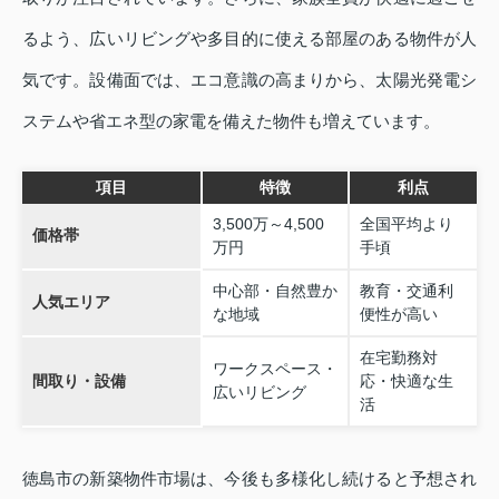
るよう、広いリビングや多目的に使える部屋のある物件が人
気です。設備面では、エコ意識の高まりから、太陽光発電シ
ステムや省エネ型の家電を備えた物件も増えています。
項目
特徴
利点
3,500万～4,500
全国平均より
価格帯
万円
手頃
中心部・自然豊か
教育・交通利
人気エリア
な地域
便性が高い
在宅勤務対
ワークスペース・
間取り・設備
応・快適な生
広いリビング
活
徳島市の新築物件市場は、今後も多様化し続けると予想され