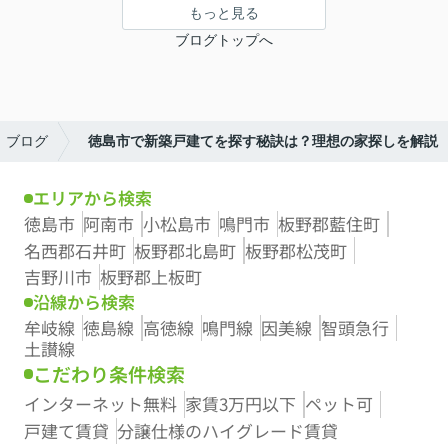
もっと見る
ブログトップへ
ブログ
徳島市で新築戸建てを探す秘訣は？理想の家探しを解説
エリアから検索
徳島市
阿南市
小松島市
鳴門市
板野郡藍住町
名西郡石井町
板野郡北島町
板野郡松茂町
吉野川市
板野郡上板町
沿線から検索
牟岐線
徳島線
高徳線
鳴門線
因美線
智頭急行
土讃線
こだわり条件検索
インターネット無料
家賃3万円以下
ペット可
戸建て賃貸
分譲仕様のハイグレード賃貸