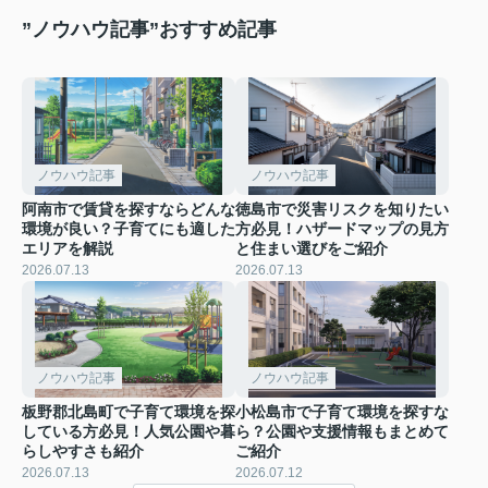
”ノウハウ記事”おすすめ記事
ノウハウ記事
ノウハウ記事
阿南市で賃貸を探すならどんな
徳島市で災害リスクを知りたい
環境が良い？子育てにも適した
方必見！ハザードマップの見方
エリアを解説
と住まい選びをご紹介
2026.07.13
2026.07.13
ノウハウ記事
ノウハウ記事
板野郡北島町で子育て環境を探
小松島市で子育て環境を探すな
している方必見！人気公園や暮
ら？公園や支援情報もまとめて
らしやすさも紹介
ご紹介
2026.07.13
2026.07.12