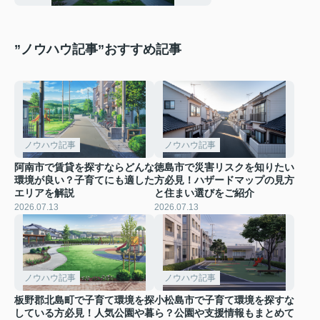
”ノウハウ記事”おすすめ記事
ノウハウ記事
ノウハウ記事
阿南市で賃貸を探すならどんな
徳島市で災害リスクを知りたい
環境が良い？子育てにも適した
方必見！ハザードマップの見方
エリアを解説
と住まい選びをご紹介
2026.07.13
2026.07.13
ノウハウ記事
ノウハウ記事
板野郡北島町で子育て環境を探
小松島市で子育て環境を探すな
している方必見！人気公園や暮
ら？公園や支援情報もまとめて