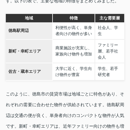
す。以下の表で、主要な地域の特徴をまとめてみました。
地域
特徴
主な需要層
利便性が高く、単身
社会人、学
徳島駅周辺
者向けの物件が多い
生
ファミリー
商業施設が充実し、
新町・幸町エリア
層、若手社
家族向け物件も増加
会人
大学に近く、学生向
学生、若手
佐古・蔵本エリア
け物件が豊富
研究者
このように、徳島市の賃貸市場は地域ごとに特色があり、そ
れぞれの需要に合わせた物件が供給されています。徳島駅周
辺は交通の便が良く、単身者向けのコンパクトな物件が人気
です。新町・幸町エリアは、近年ファミリー向けの物件も増