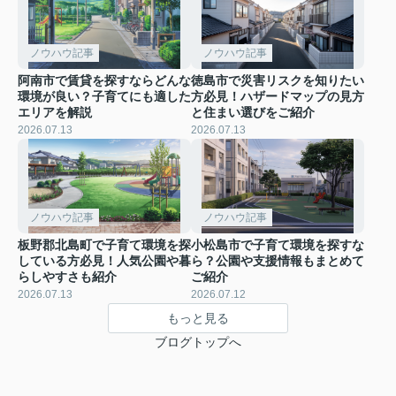
ノウハウ記事
ノウハウ記事
阿南市で賃貸を探すならどんな
徳島市で災害リスクを知りたい
環境が良い？子育てにも適した
方必見！ハザードマップの見方
エリアを解説
と住まい選びをご紹介
2026.07.13
2026.07.13
ノウハウ記事
ノウハウ記事
板野郡北島町で子育て環境を探
小松島市で子育て環境を探すな
している方必見！人気公園や暮
ら？公園や支援情報もまとめて
らしやすさも紹介
ご紹介
2026.07.13
2026.07.12
もっと見る
ブログトップへ