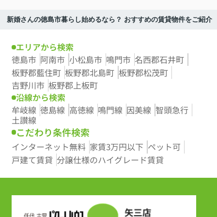
新婚さんの徳島市暮らし始めるなら？ おすすめの賃貸物件をご紹介
エリアから検索
徳島市
阿南市
小松島市
鳴門市
名西郡石井町
板野郡藍住町
板野郡北島町
板野郡松茂町
吉野川市
板野郡上板町
沿線から検索
牟岐線
徳島線
高徳線
鳴門線
因美線
智頭急行
土讃線
こだわり条件検索
インターネット無料
家賃3万円以下
ペット可
戸建て賃貸
分譲仕様のハイグレード賃貸