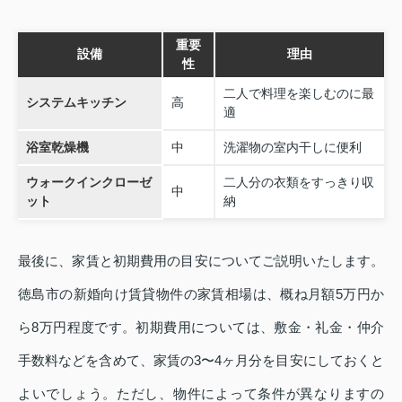
重要
設備
理由
性
二人で料理を楽しむのに最
システムキッチン
高
適
浴室乾燥機
中
洗濯物の室内干しに便利
ウォークインクローゼ
二人分の衣類をすっきり収
中
ット
納
最後に、家賃と初期費用の目安についてご説明いたします。
徳島市の新婚向け賃貸物件の家賃相場は、概ね月額5万円か
ら8万円程度です。初期費用については、敷金・礼金・仲介
手数料などを含めて、家賃の3〜4ヶ月分を目安にしておくと
よいでしょう。ただし、物件によって条件が異なりますの