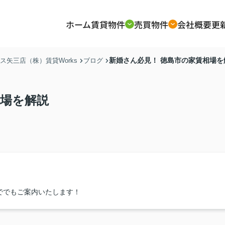
ホーム
賃貸物件
売買物件
会社概要
更
新婚さん必見！ 徳島市の家賃相場を
矢三店（株）賃貸Works
ブログ
相場を解説
ででもご案内いたします！