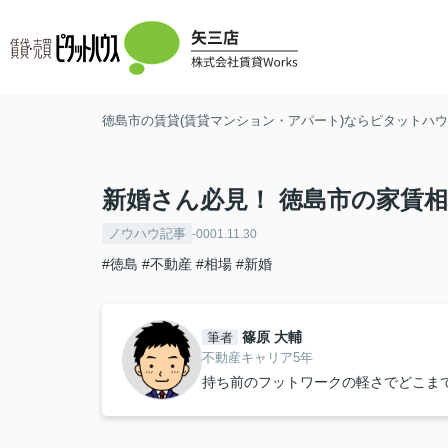
徳島市の賃貸(賃貸マンション・アパート)ならピタットハウス
新婚さん必見！ 徳島市の家賃
ノウハウ記事
-0001.11.30
#徳島
#不動産
#相場
#新婚
篠原 大輔
筆者
不動産キャリア5年
持ち前のフットワークの軽さでどこま