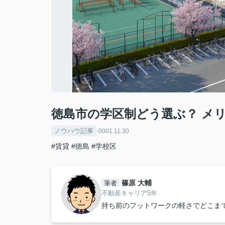
徳島市の学区制どう選ぶ？ メ
ノウハウ記事
-0001.11.30
#賃貸
#徳島
#学校区
篠原 大輔
筆者
不動産キャリア5年
持ち前のフットワークの軽さでどこま