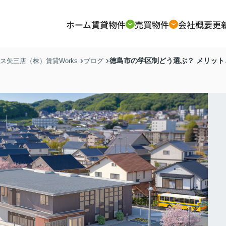
ホーム
賃貸物件
売買物件
会社概要
更
徳島市の学区制どう選ぶ？ メリッ
矢三店（株）賃貸Works
ブログ