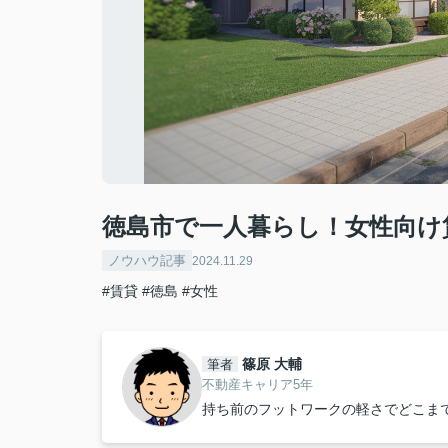
徳島市で一人暮らし！女性向け
ノウハウ記事
2024.11.29
#賃貸
#徳島
#女性
篠原 大輔
筆者
不動産キャリア5年
持ち前のフットワークの軽さでどこま