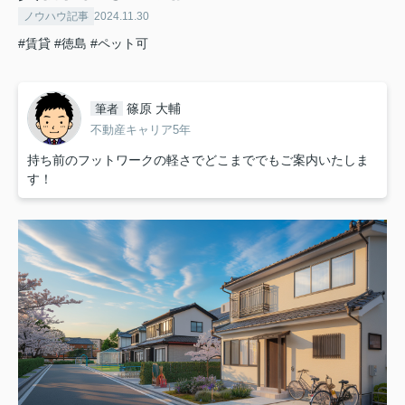
ノウハウ記事
2024.11.30
#賃貸
#徳島
#ペット可
篠原 大輔
筆者
不動産キャリア5年
持ち前のフットワークの軽さでどこまででもご案内いたしま
す！