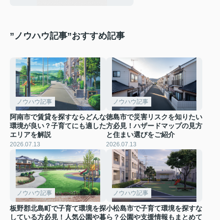
”ノウハウ記事”おすすめ記事
ノウハウ記事
ノウハウ記事
阿南市で賃貸を探すならどんな
徳島市で災害リスクを知りたい
環境が良い？子育てにも適した
方必見！ハザードマップの見方
エリアを解説
と住まい選びをご紹介
2026.07.13
2026.07.13
ノウハウ記事
ノウハウ記事
板野郡北島町で子育て環境を探
小松島市で子育て環境を探すな
している方必見！人気公園や暮
ら？公園や支援情報もまとめて