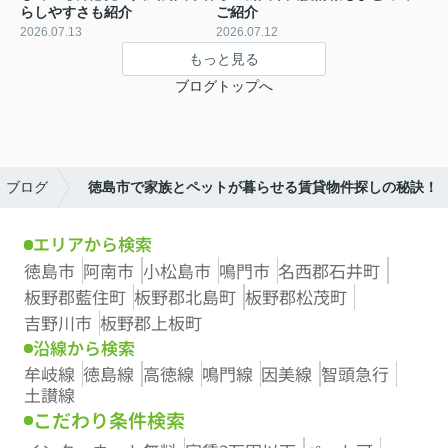
らしやすさも紹介
ご紹介
2026.07.13
2026.07.12
もっと見る
ブログトップへ
ブログ
徳島市で家族とペットが暮らせる賃貸物件探しの秘訣！
エリアから検索
徳島市
阿南市
小松島市
鳴門市
名西郡石井町
板野郡藍住町
板野郡北島町
板野郡松茂町
吉野川市
板野郡上板町
沿線から検索
牟岐線
徳島線
高徳線
鳴門線
因美線
智頭急行
土讃線
こだわり条件検索