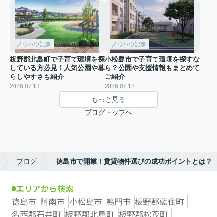
ノウハウ記事
ノウハウ記事
板野郡北島町で子育て環境を探
小松島市で子育て環境を探すな
している方必見！人気公園や暮
ら？公園や支援情報もまとめて
らしやすさも紹介
ご紹介
2026.07.13
2026.07.12
もっと見る
ブログトップへ
ブログ
徳島市で開業！賃貸物件選びの成功ポイントとは？
エリアから検索
徳島市
阿南市
小松島市
鳴門市
板野郡藍住町
名西郡石井町
板野郡北島町
板野郡松茂町