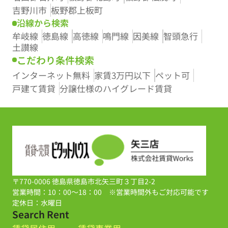
吉野川市
板野郡上板町
沿線から検索
牟岐線
徳島線
高徳線
鳴門線
因美線
智頭急行
土讃線
こだわり条件検索
インターネット無料
家賃3万円以下
ペット可
戸建て賃貸
分譲仕様のハイグレード賃貸
〒770-0006 徳島県徳島市北矢三町３丁目2-2
営業時間：10：00～18：00 ※営業時間外もご対応可能です
定休日：水曜日
Search Rent