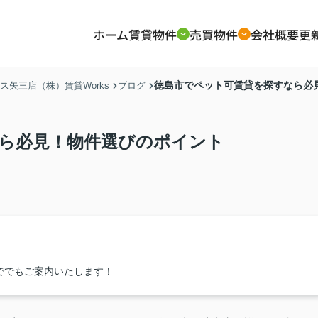
ホーム
賃貸物件
売買物件
会社概要
更
徳島市でペット可賃貸を探すなら必
矢三店（株）賃貸Works
ブログ
ら必見！物件選びのポイント
ででもご案内いたします！