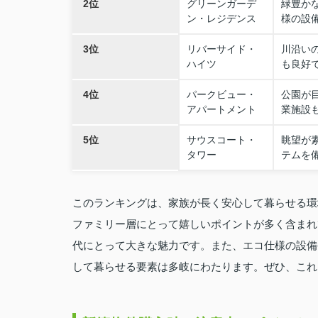
2位
グリーンガーデ
緑豊か
ン・レジデンス
様の設
3位
リバーサイド・
川沿い
ハイツ
も良好
4位
パークビュー・
公園が
アパートメント
業施設
5位
サウスコート・
眺望が
タワー
テムを
このランキングは、家族が長く安心して暮らせる環
ファミリー層にとって嬉しいポイントが多く含まれ
代にとって大きな魅力です。また、エコ仕様の設備
して暮らせる要素は多岐にわたります。ぜひ、これ