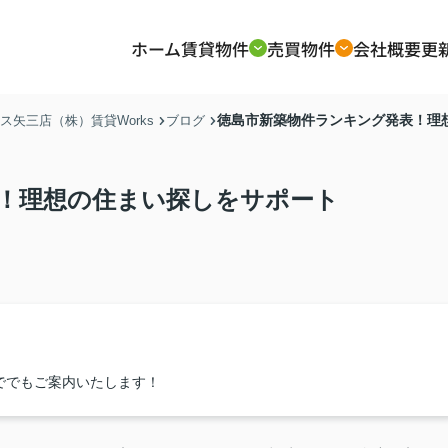
ホーム
賃貸物件
売買物件
会社概要
更
徳島市新築物件ランキング発表！理
矢三店（株）賃貸Works
ブログ
！理想の住まい探しをサポート
ででもご案内いたします！