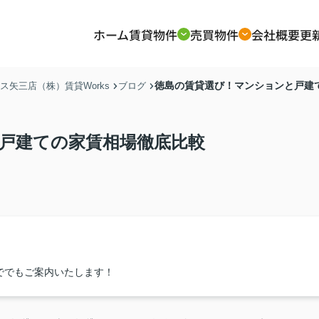
ホーム
賃貸物件
売買物件
会社概要
更
徳島の賃貸選び！マンションと戸建
矢三店（株）賃貸Works
ブログ
戸建ての家賃相場徹底比較
ででもご案内いたします！