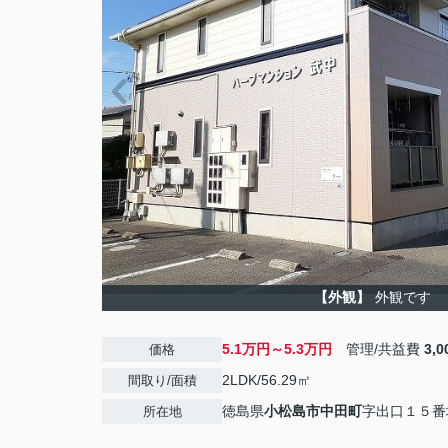
【外観】
外観です
5.1万円～5.3万円
管理/共益費
3,
価格
2LDK/56.29㎡
間取り/面積
徳島県
小松島市
中田町
字出口１５番
所在地