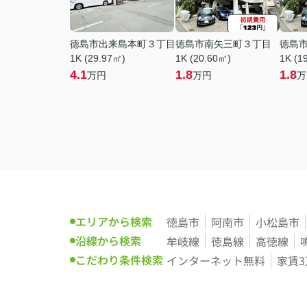
徳島市出来島本町３丁目
徳島市南矢三町３丁目
徳島
1K (29.97㎡)
1K (20.60㎡)
1K (1
4.1
1.8
1.8
万円
万円
万
エリアから検索
徳島市
阿南市
小松島市
沿線から検索
牟岐線
徳島線
高徳線
こだわり条件検索
インターネット無料
家賃