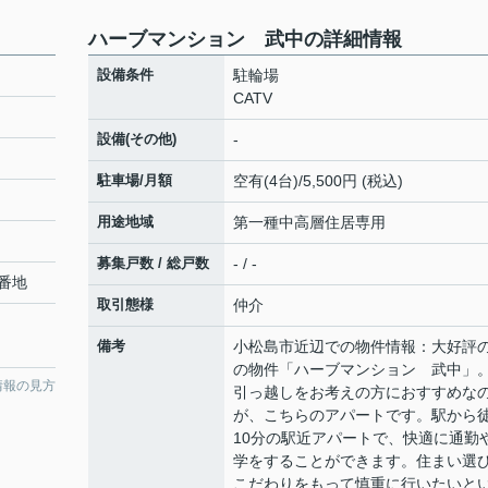
ハーブマンション 武中の詳細情報
設備条件
駐輪場
CATV
設備(その他)
-
駐車場/月額
空有(4台)/5,500円 (税込)
用途地域
第一種中高層住居専用
募集戸数 / 総戸数
- / -
番地
取引態様
仲介
備考
小松島市近辺での物件情報：大好評
の物件「ハーブマンション 武中」
情報の見方
引っ越しをお考えの方におすすめな
が、こちらのアパートです。駅から
10分の駅近アパートで、快適に通勤
学をすることができます。住まい選
こだわりをもって慎重に行いたいと