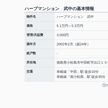
ハーブマンション 武中の基本情報
物件名
ハーブマンション 武中
価格
5.1万円～5.3万円
管理/共益費
3,000円
築年月
2002年2月（築24年）
総戸数
-
所在地
徳島県
小松島市
中田町
字出口１５
交通
牟岐線
「
中田
」駅 徒歩10分
牟岐線
「
南小松島
」駅 徒歩30分