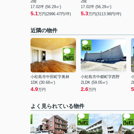
2階
2階
17.02坪 (56.29㎡)
17.02坪 (56.29㎡)
5.1
5.3
万円(2996.47円/坪)
万円(3113.98円/坪)
近隣の物件
小松島市中田町字奥林
小松島市中郷町字西野
1DK (30.68㎡)
2LDK (59.05㎡)
2
4.9
2.6
5
万円
万円
よく見られている物件