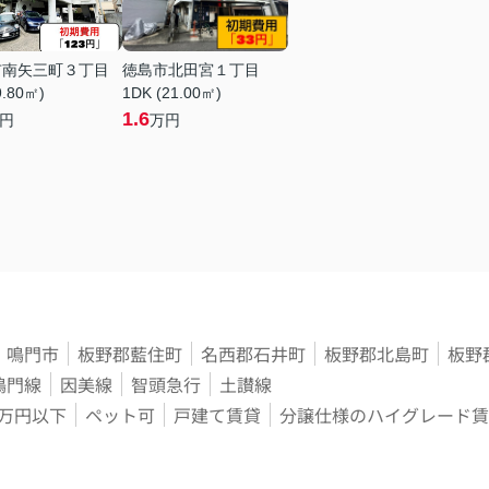
市南矢三町３丁目
徳島市北田宮１丁目
9.80㎡)
1DK (21.00㎡)
1.6
円
万円
鳴門市
板野郡藍住町
名西郡石井町
板野郡北島町
板野
鳴門線
因美線
智頭急行
土讃線
3万円以下
ペット可
戸建て賃貸
分譲仕様のハイグレード賃