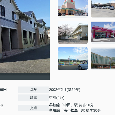
000円
2002年2月(築24年)
築年
空有(4台)
駐車
牟岐線
「
中田
」駅 徒歩10分
地
交通
牟岐線
「
南小松島
」駅 徒歩30分