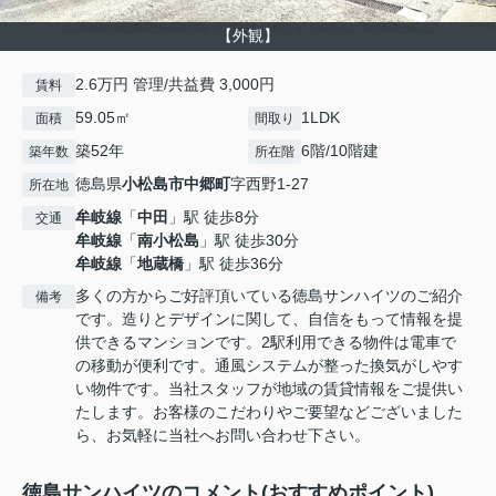
【外観】
2.6万円 管理/共益費 3,000円
賃料
59.05㎡
1LDK
面積
間取り
築52年
6階/10階建
築年数
所在階
徳島県
小松島市
中郷町
字西野1-27
所在地
牟岐線
「
中田
」駅 徒歩8分
交通
牟岐線
「
南小松島
」駅 徒歩30分
牟岐線
「
地蔵橋
」駅 徒歩36分
多くの方からご好評頂いている徳島サンハイツのご紹介
備考
です。造りとデザインに関して、自信をもって情報を提
供できるマンションです。2駅利用できる物件は電車で
の移動が便利です。通風システムが整った換気がしやす
い物件です。当社スタッフが地域の賃貸情報をご提供い
たします。お客様のこだわりやご要望などございました
ら、お気軽に当社へお問い合わせ下さい。
徳島サンハイツのコメント(おすすめポイント)