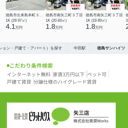
徳島市出来島本町３丁目
徳島市南矢三町３丁目
徳島市南矢三町３丁目
1K (29.97㎡)
1K (20.60㎡)
1K (19.80㎡)
3
4.1
1.8
1.8
万円
万円
万円
ンション・戸建て・アパート）を探す
中田駅
徳島サンハイツ
こだわり条件検索
インターネット無料
家賃3万円以下
ペット可
戸建て賃貸
分譲仕様のハイグレード賃貸