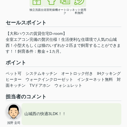
独立洗面台
浴室乾燥機
オートロッ
ネット使用
ク
料無料
セールスポイント
【大和ハウスの賃貸住宅D-room】
全室エアコン完備の贅沢仕様！生活便利な住環境で人気の山城
西！小型犬もしくは猫のいずれか２匹まで飼育することができま
す！！飼育条件：敷金＋1カ月。
ポイント
ペット可
システムキッチン
オートロック付き
IHクッキング
ヒーター
ウォークインクローゼット
インターネット無料
対
面キッチン
TVドアホン
ウォシュレット
担当者のコメント
山城西の快適3LDK！！
浅野 圭司