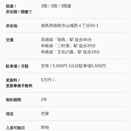
3階 / 3階 / 3階建
部屋 /
所在階 / 階建て
徳島県
徳島市
山城西
４丁目50-1
所在地
高徳線
「
徳島
」駅 徒歩45分
交通
牟岐線
「
二軒屋
」駅 徒歩20分
牟岐線
「
文化の森
」駅 徒歩18分
空有 / 5,500円 2台目駐車場5,500円
駐車場 / 月額
5万円 / -
更新料 /
更新事務手数料
2年
契約期間
空家
現況
即時
入居可能日