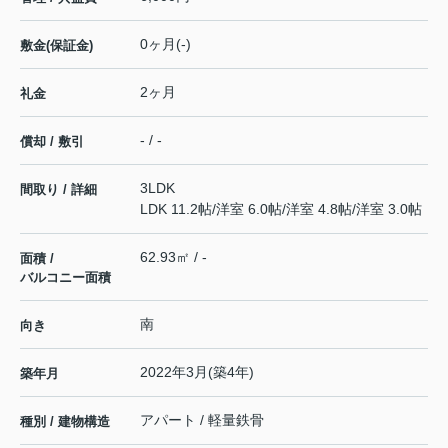
0ヶ月(-)
敷金(保証金)
2ヶ月
礼金
- / -
償却 / 敷引
3LDK
間取り / 詳細
LDK 11.2帖
/
洋室 6.0帖
/
洋室 4.8帖
/
洋室 3.0帖
62.93㎡ / -
面積 /
バルコニー面積
南
向き
2022年3月(築4年)
築年月
アパート / 軽量鉄骨
種別 / 建物構造