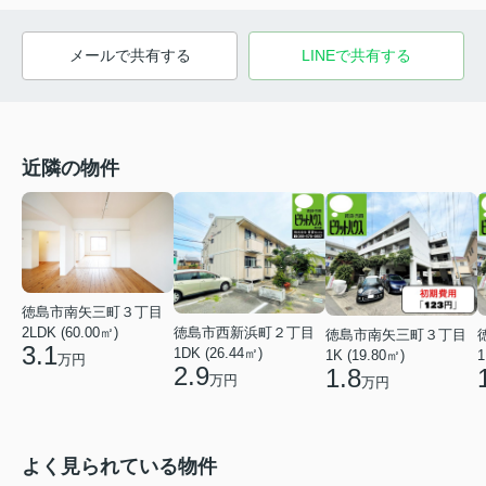
メールで共有する
LINEで共有する
近隣の物件
徳島市南矢三町３丁目
徳島市西新浜町２丁目
2LDK (60.00㎡)
徳島市南矢三町３丁目
3.1
1DK (26.44㎡)
1K (19.80㎡)
1
万円
2.9
1.8
万円
万円
よく見られている物件