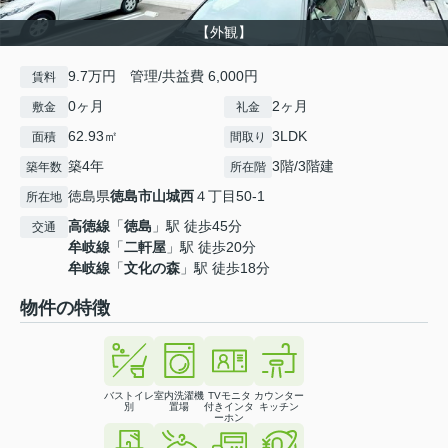
【外観】
9.7万円 管理/共益費 6,000円
賃料
0ヶ月
2ヶ月
敷金
礼金
62.93㎡
3LDK
面積
間取り
築4年
3階/3階建
築年数
所在階
徳島県
徳島市
山城西
４丁目50-1
所在地
高徳線
「
徳島
」駅 徒歩45分
交通
牟岐線
「
二軒屋
」駅 徒歩20分
牟岐線
「
文化の森
」駅 徒歩18分
物件の特徴
バストイレ
室内洗濯機
TVモニタ
カウンター
別
置場
付きインタ
キッチン
ーホン