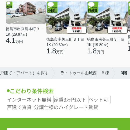
徳島市出来島本町３丁目
1K (29.97㎡)
4.1
徳島市南矢三町３丁目
徳島市南矢三町３丁目
万円
1
1K (20.60㎡)
1K (19.80㎡)
1.8
1.8
万円
万円
・戸建て・アパート）を探す
ラ・トゥール山城西 Ｂ棟
3階
こだわり条件検索
インターネット無料
家賃3万円以下
ペット可
戸建て賃貸
分譲仕様のハイグレード賃貸