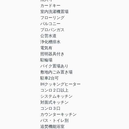
カードキー
室内洗濯機置場
フローリング
バルコニー
プロパンガス
公営水道
浄化槽排水
電気有
照明器具付き
駐輪場
バイク置場あり
敷地内ごみ置き場
駐車2台可
IHクッキングヒーター
コンロ２口以上
システムキッチン
対面式キッチン
コンロ３口
カウンターキッチン
バス・トイレ別
追焚機能浴室