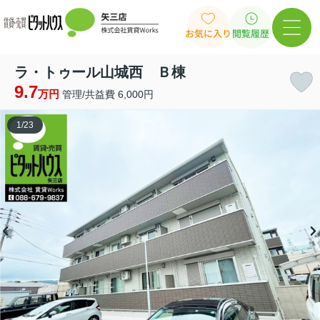
お気に入り
閲覧履歴
ラ・トゥール山城西 Ｂ棟
9.7
万円
管理/共益費 6,000円
1
/
23