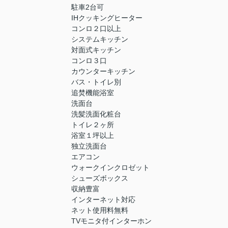
駐車2台可
IHクッキングヒーター
コンロ２口以上
システムキッチン
対面式キッチン
コンロ３口
カウンターキッチン
バス・トイレ別
追焚機能浴室
洗面台
洗髪洗面化粧台
トイレ２ヶ所
浴室１坪以上
独立洗面台
エアコン
ウォークインクロゼット
シューズボックス
収納豊富
インターネット対応
ネット使用料無料
TVモニタ付インターホン