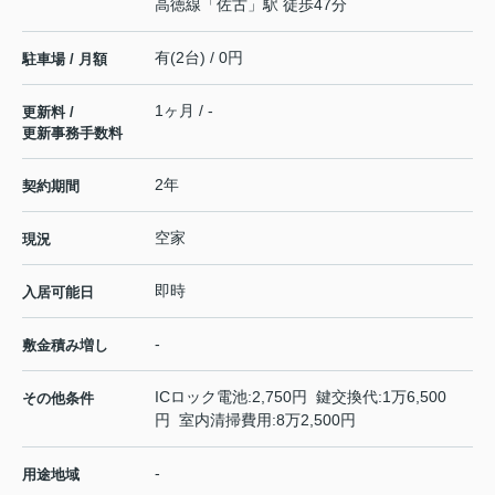
高徳線
「
佐古
」駅 徒歩47分
有(2台) / 0円
駐車場 / 月額
1ヶ月 / -
更新料 /
更新事務手数料
2年
契約期間
空家
現況
即時
入居可能日
-
敷金積み増し
ICロック電池:2,750円 鍵交換代:1万6,500
その他条件
円 室内清掃費用:8万2,500円
-
用途地域