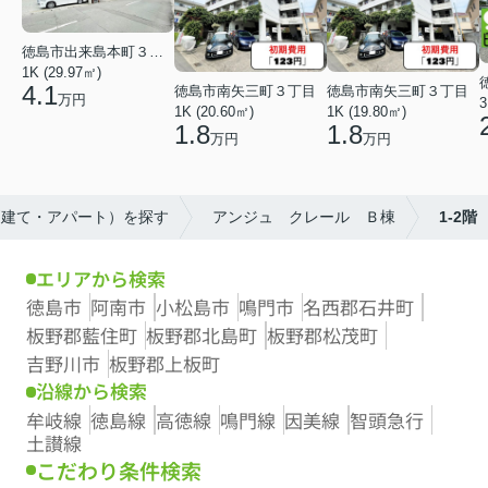
徳島市出来島本町３丁目
1K (29.97㎡)
4.1
徳島市南矢三町３丁目
徳島市南矢三町３丁目
万円
3
1K (20.60㎡)
1K (19.80㎡)
1.8
1.8
万円
万円
戸建て・アパート）を探す
アンジュ クレール Ｂ棟
1-2階
エリアから検索
徳島市
阿南市
小松島市
鳴門市
名西郡石井町
板野郡藍住町
板野郡北島町
板野郡松茂町
吉野川市
板野郡上板町
沿線から検索
牟岐線
徳島線
高徳線
鳴門線
因美線
智頭急行
土讃線
こだわり条件検索