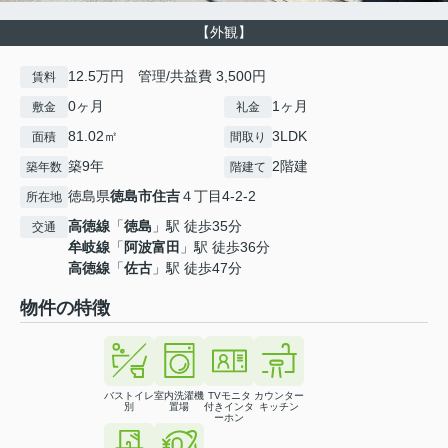
【外観】
12.5万円 管理/共益費 3,500円
賃料
0ヶ月
1ヶ月
敷金
礼金
81.02㎡
3LDK
面積
間取り
築9年
2階建
築年数
階建て
徳島県
徳島市
住吉
４丁目4-2-2
所在地
高徳線
「
徳島
」駅 徒歩35分
交通
牟岐線
「
阿波富田
」駅 徒歩36分
高徳線
「
佐古
」駅 徒歩47分
物件の特徴
バストイレ
室内洗濯機
TVモニタ
カウンター
別
置場
付きインタ
キッチン
ーホン