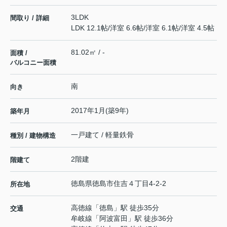
3LDK
間取り / 詳細
LDK 12.1帖
/
洋室 6.6帖
/
洋室 6.1帖
/
洋室 4.5帖
81.02㎡ / -
面積 /
バルコニー面積
南
向き
2017年1月(築9年)
築年月
一戸建て / 軽量鉄骨
種別 / 建物構造
2階建
階建て
徳島県
徳島市
住吉
４丁目4-2-2
所在地
高徳線
「
徳島
」駅 徒歩35分
交通
牟岐線
「
阿波富田
」駅 徒歩36分