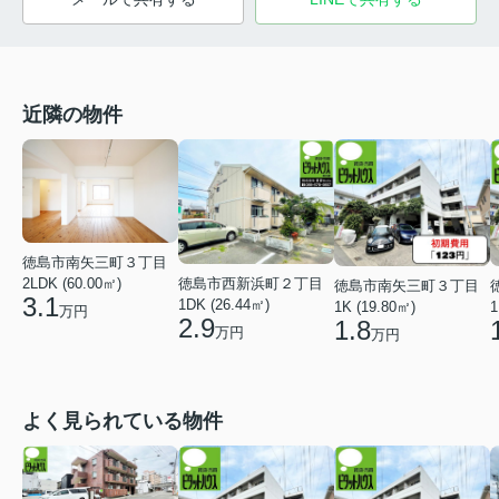
近隣の物件
徳島市南矢三町３丁目
徳島市西新浜町２丁目
2LDK (60.00㎡)
徳島市南矢三町３丁目
3.1
1DK (26.44㎡)
1K (19.80㎡)
1
万円
2.9
1.8
万円
万円
よく見られている物件