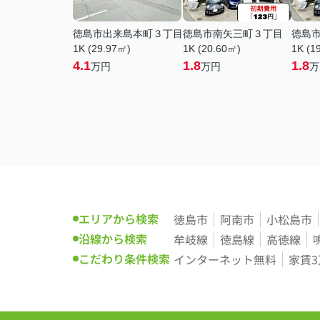
徳島市出来島本町３丁目
徳島市南矢三町３丁目
徳島
1K (29.97㎡)
1K (20.60㎡)
1K (1
4.1
1.8
1.8
万円
万円
万
エリアから検索
徳島市
阿南市
小松島市
沿線から検索
牟岐線
徳島線
高徳線
こだわり条件検索
インターネット無料
家賃