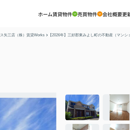
ホーム
賃貸物件
売買物件
会社概要
更
矢三店（株）賃貸Works
【2026年】三好郡東みよし町の不動産（マン