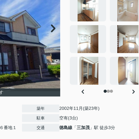
す
2002年11月(築23年)
築年
空有(3台)
駐車
６番地１
徳島線
「
三加茂
」駅 徒歩3分
交通