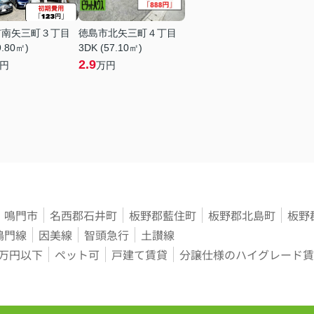
市南矢三町３丁目
徳島市北矢三町４丁目
9.80㎡)
3DK (57.10㎡)
2.9
円
万円
鳴門市
名西郡石井町
板野郡藍住町
板野郡北島町
板野
鳴門線
因美線
智頭急行
土讃線
3万円以下
ペット可
戸建て賃貸
分譲仕様のハイグレード賃