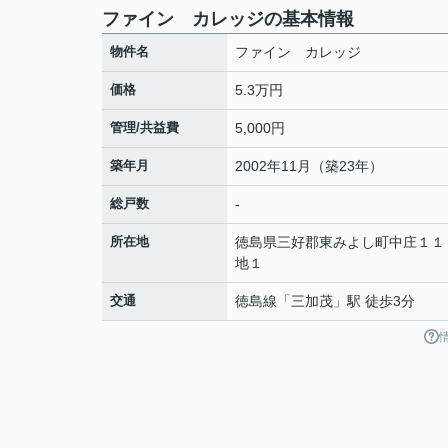
ファイン カレッジの基本情報
物件名
ファイン カレッジ
価格
5.3万円
管理/共益費
5,000円
築年月
2002年11月（築23年）
総戸数
-
所在地
徳島県
三好郡東みよし町
中庄
１１
地１
交通
徳島線
「
三加茂
」駅 徒歩3分