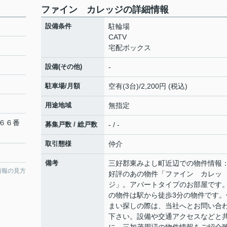
ファイン カレッジの詳細情報
設備条件
駐輪場
CATV
宅配ボックス
設備(その他)
-
駐車場/月額
空有(3台)/2,200円 (税込)
用途地域
無指定
６６番
募集戸数 / 総戸数
- / -
取引態様
仲介
備考
三好郡東みよし町近辺での物件情報
情報の見方
好評のあの物件「ファイン カレッ
ジ」。アパートタイプのお部屋です
の物件は駅から徒歩3分の物件です。
まい探しの際は、当社へとお問い合
下さい。設備や交通アクセスなどと