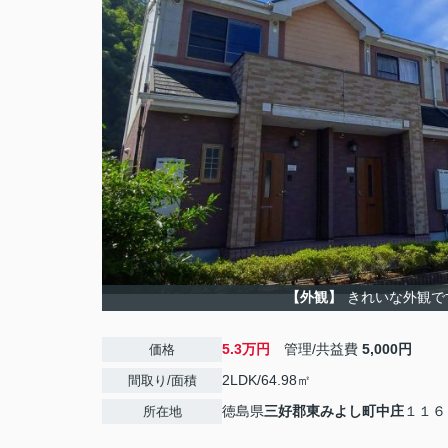
【外観】
きれいな外観で
5.3万円
管理/共益費
5,000円
価格
2LDK/64.98㎡
間取り/面積
徳島県
三好郡東みよし町
中庄
１１６
所在地