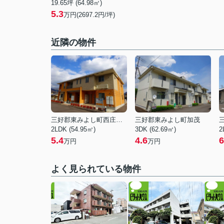
19.65坪 (64.98㎡)
5.3
万円(2697.2円/坪)
近隣の物件
三好郡東みよし町西庄字岡田
三好郡東みよし町加茂
2LDK (54.95㎡)
3DK (62.69㎡)
2
5.4
4.6
6
万円
万円
よく見られている物件