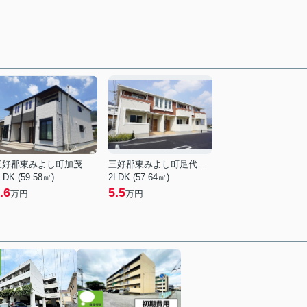
三好郡東みよし町加茂
三好郡東みよし町足代字梅ノ木
LDK (59.58㎡)
2LDK (57.64㎡)
.6
5.5
万円
万円