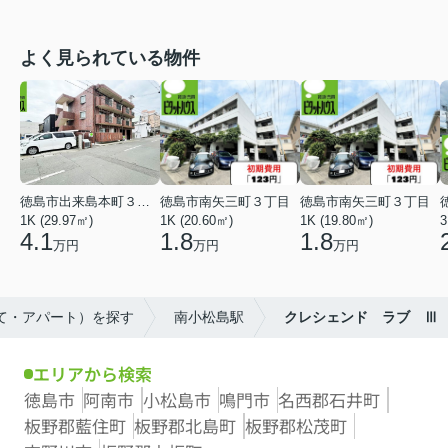
よく見られている物件
徳島市出来島本町３丁目
徳島市南矢三町３丁目
徳島市南矢三町３丁目
1K (29.97㎡)
1K (20.60㎡)
1K (19.80㎡)
3
4.1
1.8
1.8
万円
万円
万円
建て・アパート）を探す
南小松島駅
クレシェンド ラブ Ⅲ
エリアから検索
徳島市
阿南市
小松島市
鳴門市
名西郡石井町
板野郡藍住町
板野郡北島町
板野郡松茂町