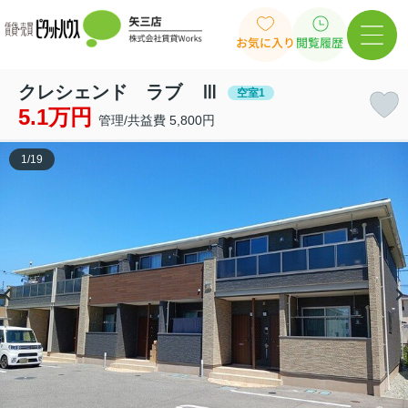
お気に入り
閲覧履歴
クレシェンド ラブ Ⅲ
空室1
5.1万円
管理/共益費 5,800円
1
/
19