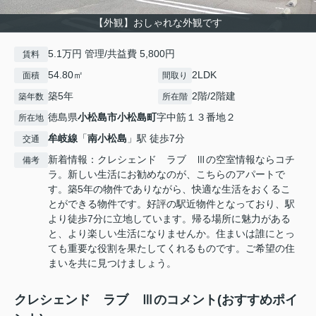
【外観】おしゃれな外観です
5.1万円 管理/共益費 5,800円
賃料
54.80㎡
2LDK
面積
間取り
築5年
2階/2階建
築年数
所在階
徳島県
小松島市
小松島町
字中筋１３番地２
所在地
牟岐線
「
南小松島
」駅 徒歩7分
交通
新着情報：クレシェンド ラブ Ⅲの空室情報ならコチ
備考
ラ。新しい生活にお勧めなのが、こちらのアパートで
す。築5年の物件でありながら、快適な生活をおくるこ
とができる物件です。好評の駅近物件となっており、駅
より徒歩7分に立地しています。帰る場所に魅力がある
と、より楽しい生活になりませんか。住まいは誰にとっ
ても重要な役割を果たしてくれるものです。ご希望の住
まいを共に見つけましょう。
クレシェンド ラブ Ⅲのコメント(おすすめポイ