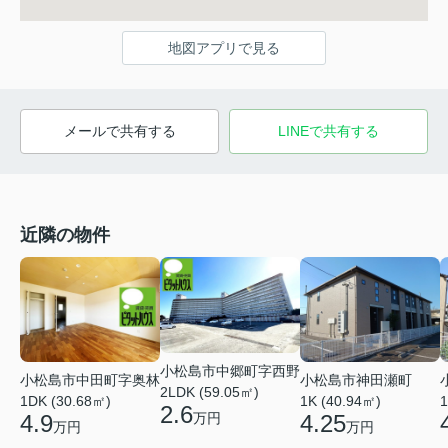
地図アプリで見る
メールで共有する
LINEで共有する
近隣の物件
小松島市中郷町字西野
小松島市神田瀬町
小松島市中田町字奥林
2LDK (59.05㎡)
1K (40.94㎡)
1
1DK (30.68㎡)
2.6
4.25
4.9
万円
万円
万円