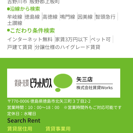
吉野川市
板野郡上板町
沿線から検索
牟岐線
徳島線
高徳線
鳴門線
因美線
智頭急行
土讃線
こだわり条件検索
インターネット無料
家賃3万円以下
ペット可
戸建て賃貸
分譲仕様のハイグレード賃貸
〒770-0006 徳島県徳島市北矢三町３丁目2-2
営業時間：10：00～18：00 ※営業時間外もご対応可能です
定休日：水曜日
Search Rent
賃貸居住用
賃貸事業用