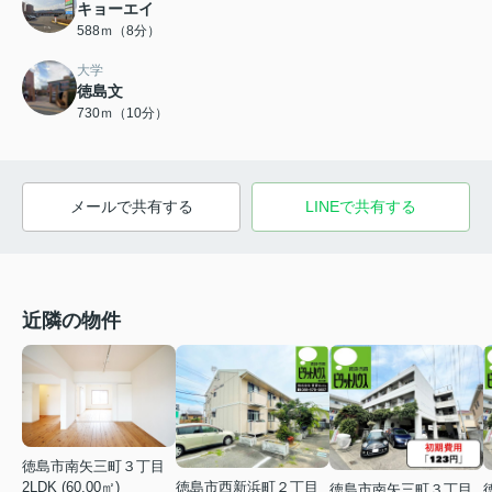
キョーエイ
588ｍ（8分）
大学
徳島文
730ｍ（10分）
メールで共有する
LINEで共有する
近隣の物件
徳島市南矢三町３丁目
徳島市西新浜町２丁目
2LDK (60.00㎡)
徳島市南矢三町３丁目