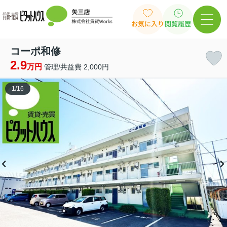
お気に入り
閲覧履歴
コーポ和修
2.9
万円
管理/共益費 2,000円
1
/
16