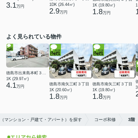
3.1
1DK (26.44㎡)
1K (19.80㎡)
1
万円
2.9
1.8
万円
万円
よく見られている物件
徳島市出来島本町３丁目
1K (29.97㎡)
4.1
徳島市南矢三町３丁目
徳島市南矢三町３丁目
万円
3
1K (20.60㎡)
1K (19.80㎡)
1.8
1.8
万円
万円
動産（マンション・戸建て・アパート）を探す
コーポ和修
3階
エリアから検索