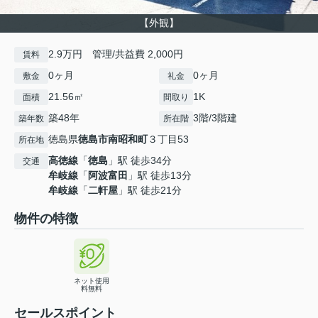
【外観】
2.9万円 管理/共益費 2,000円
賃料
0ヶ月
0ヶ月
敷金
礼金
21.56㎡
1K
面積
間取り
築48年
3階/3階建
築年数
所在階
徳島県
徳島市
南昭和町
３丁目53
所在地
高徳線
「
徳島
」駅 徒歩34分
交通
牟岐線
「
阿波富田
」駅 徒歩13分
牟岐線
「
二軒屋
」駅 徒歩21分
物件の特徴
ネット使用
料無料
セールスポイント