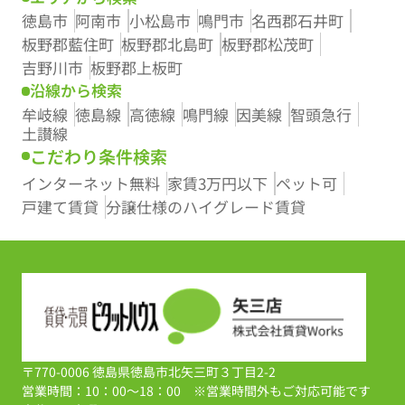
徳島市
阿南市
小松島市
鳴門市
名西郡石井町
板野郡藍住町
板野郡北島町
板野郡松茂町
吉野川市
板野郡上板町
沿線から検索
牟岐線
徳島線
高徳線
鳴門線
因美線
智頭急行
土讃線
こだわり条件検索
インターネット無料
家賃3万円以下
ペット可
戸建て賃貸
分譲仕様のハイグレード賃貸
〒770-0006 徳島県徳島市北矢三町３丁目2-2
営業時間：10：00～18：00 ※営業時間外もご対応可能です