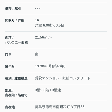
- / -
償却 / 敷引
1K
間取り / 詳細
洋室 6.0帖
/
K 3.5帖
21.56㎡ / -
面積 /
バルコニー面積
南
向き
1978年3月(築48年)
築年月
賃貸マンション / 鉄筋コンクリート
種別 / 建物構造
3階 / 3階 / 3階建
部屋 /
所在階 / 階建て
徳島県
徳島市
南昭和町
３丁目53
所在地