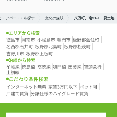
建て・アパート）を探す
文化の森駅
八万町川南51-1 貸土地
エリアから検索
徳島市
阿南市
小松島市
鳴門市
板野郡藍住町
名西郡石井町
板野郡北島町
板野郡松茂町
吉野川市
板野郡上板町
沿線から検索
牟岐線
徳島線
高徳線
鳴門線
因美線
智頭急行
土讃線
こだわり条件検索
インターネット無料
家賃3万円以下
ペット可
戸建て賃貸
分譲仕様のハイグレード賃貸