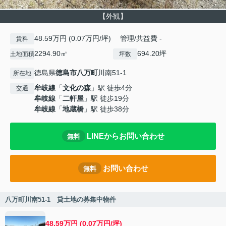
【外観】
48.59万円 (0.07万円/坪) 管理/共益費 -
賃料
2294.90㎡
694.20坪
土地面積
坪数
徳島県
徳島市
八万町
川南51-1
所在地
牟岐線
「
文化の森
」駅 徒歩4分
交通
牟岐線
「
二軒屋
」駅 徒歩19分
牟岐線
「
地蔵橋
」駅 徒歩38分
LINEからお問い合わせ
無料
お問い合わせ
無料
八万町川南51-1 貸土地の募集中物件
48.59万円 (0.07万円/坪)