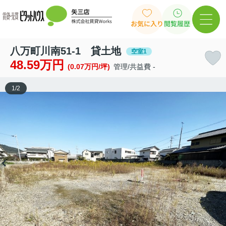
お気に入り
閲覧履歴
八万町川南51-1 貸土地
空室1
48.59万円
(0.07万円/坪)
管理/共益費 -
1
/
2