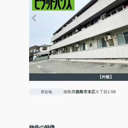
【外観】
徳島県
徳島市
末広
５丁目1-58
所在地
物件の特徴