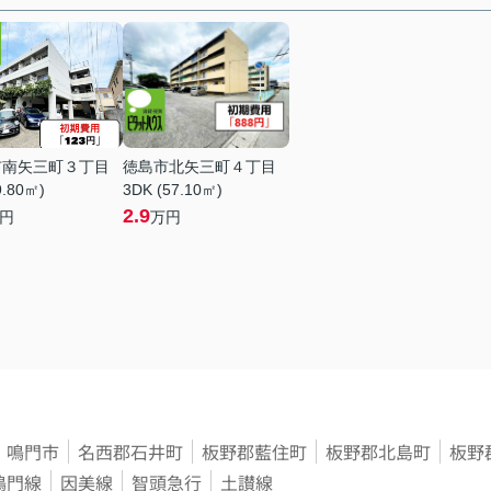
市南矢三町３丁目
徳島市北矢三町４丁目
9.80㎡)
3DK (57.10㎡)
2.9
円
万円
鳴門市
名西郡石井町
板野郡藍住町
板野郡北島町
板野
鳴門線
因美線
智頭急行
土讃線