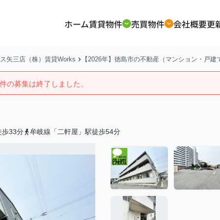
ホーム
賃貸物件
売買物件
会社概要
更
矢三店（株）賃貸Works
【2026年】徳島市の不動産（マンション・戸
件の募集は終了しました。
歩33分
牟岐線「二軒屋」駅徒歩54分