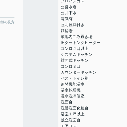
プロパンガス
公営水道
公共下水
電気有
情報の見方
照明器具付き
駐輪場
敷地内ごみ置き場
IHクッキングヒーター
コンロ２口以上
システムキッチン
対面式キッチン
コンロ３口
カウンターキッチン
バス・トイレ別
追焚機能浴室
浴室乾燥機
温水洗浄便座
洗面台
洗髪洗面化粧台
浴室１坪以上
独立洗面台
エアコン