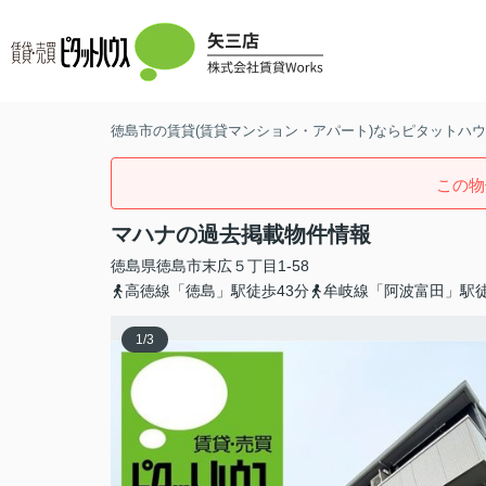
徳島市の賃貸(賃貸マンション・アパート)ならピタットハウス
この物
マハナの過去掲載物件情報
徳島県
徳島市
末広
５丁目1-58
高徳線「徳島」駅徒歩43分
牟岐線「阿波富田」駅徒
1
/
3