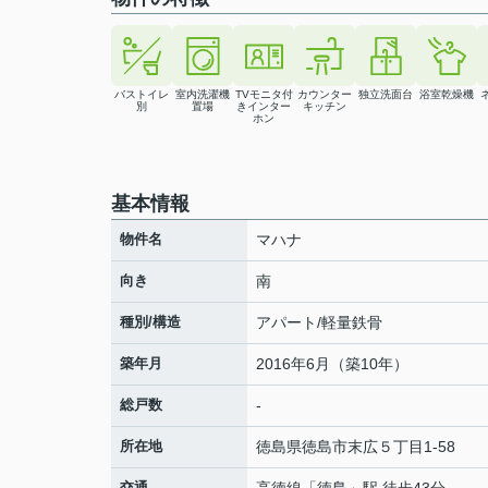
バストイレ
室内洗濯機
TVモニタ付
カウンター
独立洗面台
浴室乾燥機
別
置場
きインター
キッチン
ホン
基本情報
物件名
マハナ
向き
南
種別/構造
アパート/軽量鉄骨
築年月
2016年6月（築10年）
総戸数
-
所在地
徳島県
徳島市
末広
５丁目1-58
交通