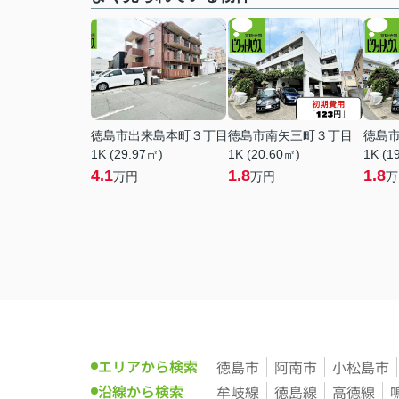
徳島市出来島本町３丁目
徳島市南矢三町３丁目
徳島
1K (29.97㎡)
1K (20.60㎡)
1K (1
4.1
1.8
1.8
万円
万円
万
エリアから検索
徳島市
阿南市
小松島市
沿線から検索
牟岐線
徳島線
高徳線