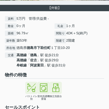
【外観】
5万円 管理/共益費 -
賃料
0ヶ月
1ヶ月
敷金
礼金
96.79㎡
4DK＋S(納戸)
面積
間取り
築53年
2階建
築年数
階建て
徳島県
徳島市
下助任町
１丁目10-20
所在地
高徳線
「
徳島
」駅 徒歩21分
交通
高徳線
「
佐古
」駅 徒歩29分
牟岐線
「
阿波富田
」駅 徒歩31分
物件の特徴
バストイレ
室内洗濯機
独立洗面台
別
置場
セールスポイント