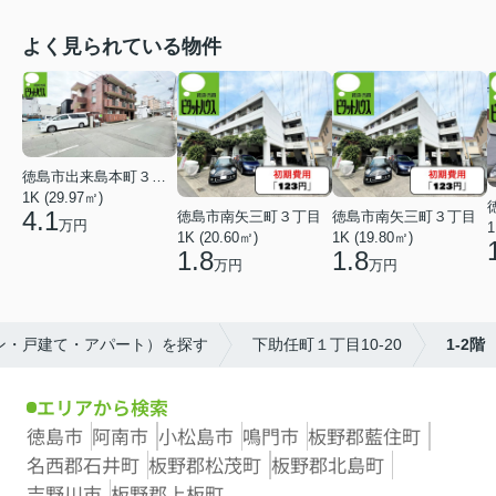
よく見られている物件
徳島市出来島本町３丁目
1K (29.97㎡)
4.1
徳島市南矢三町３丁目
徳島市南矢三町３丁目
万円
1
1K (20.60㎡)
1K (19.80㎡)
1.8
1.8
万円
万円
ョン・戸建て・アパート）を探す
下助任町１丁目10-20
1-2階
エリアから検索
徳島市
阿南市
小松島市
鳴門市
板野郡藍住町
名西郡石井町
板野郡松茂町
板野郡北島町
吉野川市
板野郡上板町