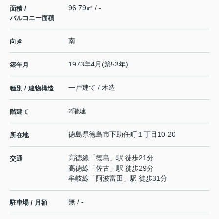
96.79㎡ / -
面積 /
バルコニー面積
南
向き
1973年4月(築53年)
築年月
一戸建て / 木造
種別 / 建物構造
2階建
階建て
徳島県
徳島市
下助任町
１丁目10-20
所在地
高徳線
「
徳島
」駅 徒歩21分
交通
高徳線
「
佐古
」駅 徒歩29分
牟岐線
「
阿波富田
」駅 徒歩31分
無 / -
駐車場 / 月額