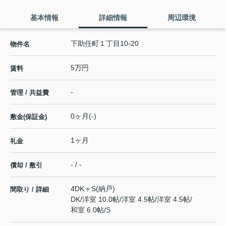
基本情報
詳細情報
周辺環境
下助任町１丁目10-20
物件名
5万円
賃料
-
管理 / 共益費
0ヶ月(-)
敷金(保証金)
1ヶ月
礼金
- / -
償却 / 敷引
4DK＋S(納戸)
間取り / 詳細
DK
/
洋室 10.0帖
/
洋室 4.5帖
/
洋室 4.5帖
/
和室 6.0帖
/
S