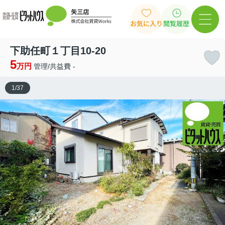
お気に入り
閲覧履歴
下助任町１丁目10-20
5
万円
管理/共益費 -
1
/
37