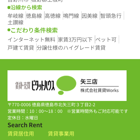
沿線から検索
牟岐線
徳島線
高徳線
鳴門線
因美線
智頭急行
土讃線
こだわり条件検索
インターネット無料
家賃3万円以下
ペット可
戸建て賃貸
分譲仕様のハイグレード賃貸
〒770-0006 徳島県徳島市北矢三町３丁目2-2
営業時間：10：00～18：00 ※営業時間外もご対応可能です
定休日：水曜日
Search Rent
賃貸居住用
賃貸事業用