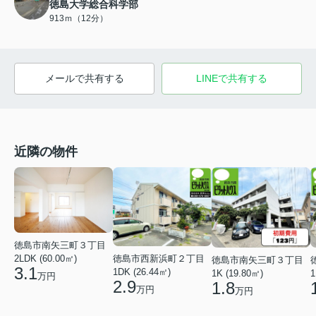
徳島大学総合科学部
913ｍ（12分）
メールで共有する
LINEで共有する
近隣の物件
徳島市南矢三町３丁目
徳島市西新浜町２丁目
2LDK (60.00㎡)
徳島市南矢三町３丁目
3.1
1DK (26.44㎡)
1K (19.80㎡)
1
万円
2.9
1.8
万円
万円