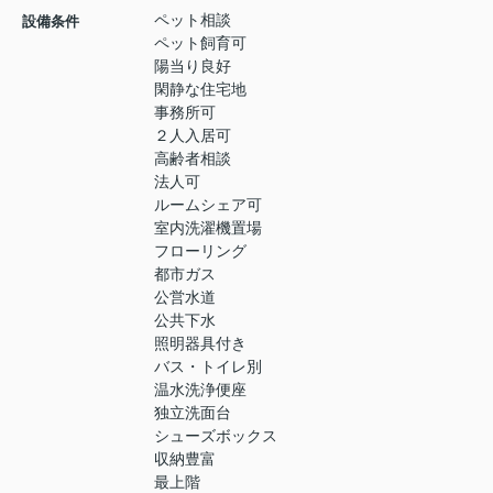
ペット相談
設備条件
ペット飼育可
陽当り良好
閑静な住宅地
事務所可
２人入居可
高齢者相談
法人可
ルームシェア可
室内洗濯機置場
フローリング
都市ガス
公営水道
公共下水
照明器具付き
バス・トイレ別
温水洗浄便座
独立洗面台
シューズボックス
収納豊富
最上階