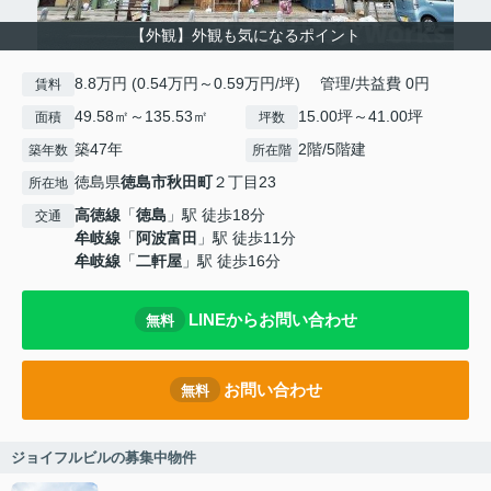
【外観】外観も気になるポイント
8.8万円 (0.54万円～0.59万円/坪) 管理/共益費 0円
賃料
49.58㎡～135.53㎡
15.00坪～41.00坪
面積
坪数
築47年
2階/5階建
築年数
所在階
徳島県
徳島市
秋田町
２丁目23
所在地
高徳線
「
徳島
」駅 徒歩18分
交通
牟岐線
「
阿波富田
」駅 徒歩11分
牟岐線
「
二軒屋
」駅 徒歩16分
LINEからお問い合わせ
無料
お問い合わせ
無料
ジョイフルビルの募集中物件