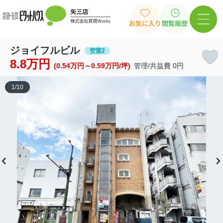
お気に入り
閲覧履歴
ジョイフルビル
空室2
8.8万円
(0.54万円～0.59万円/坪)
管理/共益費 0円
1
/
10