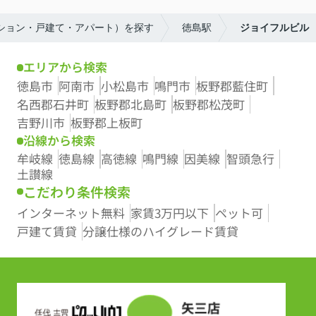
ンション・戸建て・アパート）を探す
徳島駅
ジョイフルビル
エリアから検索
徳島市
阿南市
小松島市
鳴門市
板野郡藍住町
名西郡石井町
板野郡北島町
板野郡松茂町
吉野川市
板野郡上板町
沿線から検索
牟岐線
徳島線
高徳線
鳴門線
因美線
智頭急行
土讃線
こだわり条件検索
インターネット無料
家賃3万円以下
ペット可
戸建て賃貸
分譲仕様のハイグレード賃貸