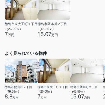
徳島市東大工町１丁目
徳島市蔵本町２丁目
- (26.00㎡)
- (45.55㎡)
7
15.07
万円
万円
よく見られている物件
徳島市秋田町２丁目
徳島市東大工町１丁目
徳島市蔵本町２丁目
- (49.58㎡)
- (26.00㎡)
- (45.55㎡)
-
8.8
7
15.07
万円
万円
万円