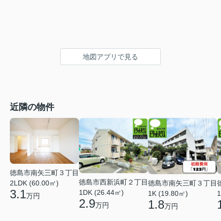
地図アプリで見る
近隣の物件
徳島市南矢三町３丁目
徳島市西新浜町２丁目
徳島市南矢三町３丁目
2LDK (60.00㎡)
3.1
1DK (26.44㎡)
1K (19.80㎡)
1
万円
2.9
1.8
万円
万円