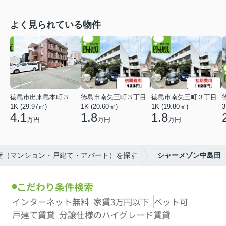
よく見られている物件
徳島市出来島本町３丁目
徳島市南矢三町３丁目
徳島市南矢三町３丁目
1K (29.97㎡)
1K (20.60㎡)
1K (19.80㎡)
3
4.1
1.8
1.8
万円
万円
万円
動産（マンション・戸建て・アパート）を探す
シャーメゾン中島田
こだわり条件検索
インターネット無料
家賃3万円以下
ペット可
戸建て賃貸
分譲仕様のハイグレード賃貸