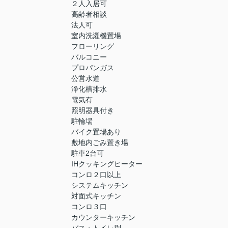
２人入居可
高齢者相談
法人可
室内洗濯機置場
フローリング
バルコニー
プロパンガス
公営水道
浄化槽排水
電気有
照明器具付き
駐輪場
バイク置場あり
敷地内ごみ置き場
駐車2台可
IHクッキングヒーター
コンロ２口以上
システムキッチン
対面式キッチン
コンロ３口
カウンターキッチン
バス・トイレ別