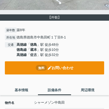
【外観】
築8年
築年数
徳島県徳島市中島田町１丁目8-1
所在地
高徳線
「
徳島
」駅 徒歩48分
交通
徳島線
「
蔵本
」駅 徒歩10分
高徳線
「
佐古
」駅 徒歩32分
お問い合わせ
無料
基本情報
設備条件
周辺環境
シャーメゾン中島田
物件名