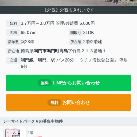
【外観】外観もきれいです
3.7万円～3.8万円 管理/共益費 5,000円
賃料
65.07㎡
2LDK
面積
間取り
築23年
2階/2階建
築年数
所在階
徳島県
鳴門市
鳴門町高島
字竹島２１３番地１
所在地
鳴門線
「
鳴門
」駅 バス20分 「ウチノ海総合公園」 停歩
交通
6分
LINEからお問い合わせ
無料
お問い合わせ
無料
シーサイドパークＡの募集中物件
2階