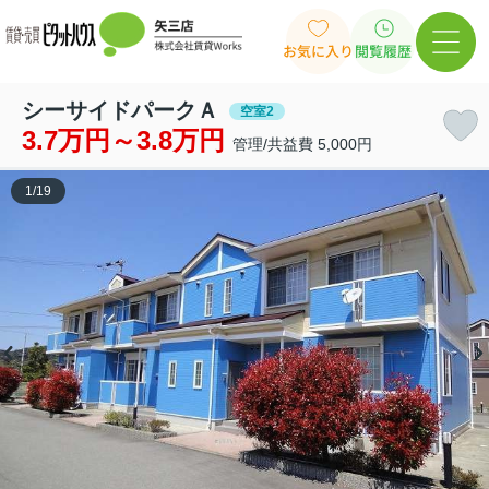
お気に入り
閲覧履歴
シーサイドパークＡ
空室2
3.7万円～3.8万円
管理/共益費 5,000円
1
/
19