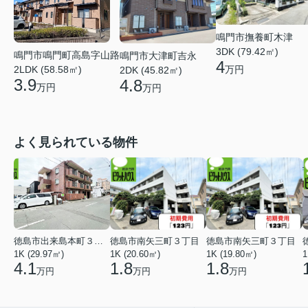
鳴門市撫養町木津
3DK (79.42㎡)
鳴門市鳴門町高島字山路
鳴門市大津町吉永
4
2LDK (58.58㎡)
万円
2DK (45.82㎡)
3.9
4.8
万円
万円
よく見られている物件
徳島市出来島本町３丁目
徳島市南矢三町３丁目
徳島市南矢三町３丁目
1K (29.97㎡)
1K (20.60㎡)
1K (19.80㎡)
1
4.1
1.8
1.8
万円
万円
万円