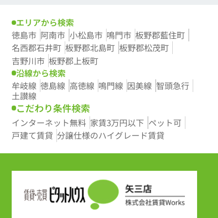
エリアから検索
徳島市
阿南市
小松島市
鳴門市
板野郡藍住町
名西郡石井町
板野郡北島町
板野郡松茂町
吉野川市
板野郡上板町
沿線から検索
牟岐線
徳島線
高徳線
鳴門線
因美線
智頭急行
土讃線
こだわり条件検索
インターネット無料
家賃3万円以下
ペット可
戸建て賃貸
分譲仕様のハイグレード賃貸