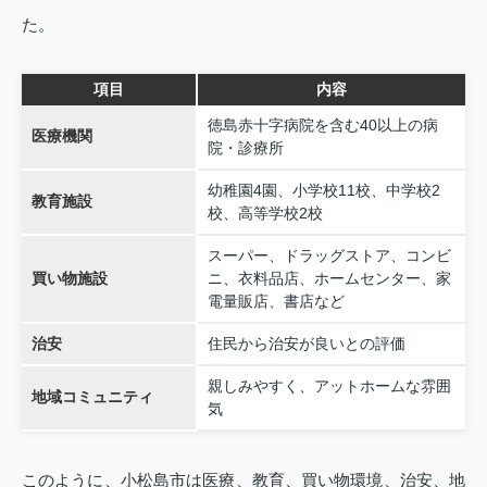
た。
項目
内容
徳島赤十字病院を含む40以上の病
医療機関
院・診療所
幼稚園4園、小学校11校、中学校2
教育施設
校、高等学校2校
スーパー、ドラッグストア、コンビ
買い物施設
ニ、衣料品店、ホームセンター、家
電量販店、書店など
治安
住民から治安が良いとの評価
親しみやすく、アットホームな雰囲
地域コミュニティ
気
このように、小松島市は医療、教育、買い物環境、治安、地