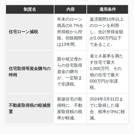
制度名
内容
適用条件
年末のローン
返済期間10年以上
残高の0.7%を
のローンを利用
住宅ローン減税
所得税から控
し、合計所得金額
除。控除期間
が2,000万円以下
は13年間。
であること。
省エネ基準を満た
親や祖父母か
す住宅で最大
らの住宅取得
住宅取得等資金贈与の
1,000万円、その
資金の贈与
特例
他の住宅で最大
が、一定額ま
500万円が非課
で非課税。
税。
新築住宅の取
2024年3月31日ま
不動産取得税の軽減措
得時に、不動
でに取得した場
置
産取得税の税
合、税率が3%に軽
率が軽減。
減。