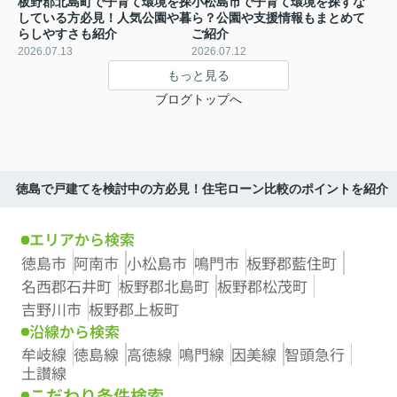
板野郡北島町で子育て環境を探
小松島市で子育て環境を探すな
している方必見！人気公園や暮
ら？公園や支援情報もまとめて
らしやすさも紹介
ご紹介
2026.07.13
2026.07.12
もっと見る
ブログトップへ
徳島で戸建てを検討中の方必見！住宅ローン比較のポイントを紹介
エリアから検索
徳島市
阿南市
小松島市
鳴門市
板野郡藍住町
名西郡石井町
板野郡北島町
板野郡松茂町
吉野川市
板野郡上板町
沿線から検索
牟岐線
徳島線
高徳線
鳴門線
因美線
智頭急行
土讃線
こだわり条件検索