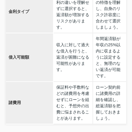
利の違いを理解せ
の特徴を理解
ずに選択すると、
し、自身のリ
金利タイプ
返済額が増加する
スク許容度に
リスクがありま
合わせて選択
す。
しましょう。
年間返済額が
収入に対して過大
年収の25%以
な借入を行うと、
内に収まるよ
借入可能額
返済が困難になる
うに設定する
可能性がありま
と、無理のな
す。
い返済が可能
です。
保証料や手数料な
ローン契約前
どの諸費用を考慮
に諸費用の詳
せずにローンを組
細を確認し、
諸費用
むと、予想外の出
総返済額を把
費に悩まされるこ
握しておきま
とがあります。
しょう。