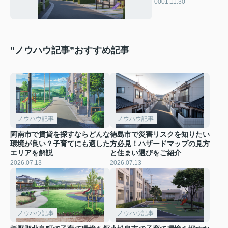
すすめ？人気エリア
-0001.11.30
と特徴を紹介
”ノウハウ記事”おすすめ記事
ノウハウ記事
ノウハウ記事
阿南市で賃貸を探すならどんな
徳島市で災害リスクを知りたい
環境が良い？子育てにも適した
方必見！ハザードマップの見方
エリアを解説
と住まい選びをご紹介
2026.07.13
2026.07.13
ノウハウ記事
ノウハウ記事