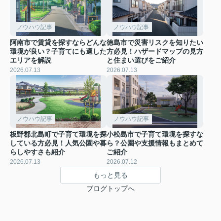
ノウハウ記事
ノウハウ記事
阿南市で賃貸を探すならどんな
徳島市で災害リスクを知りたい
環境が良い？子育てにも適した
方必見！ハザードマップの見方
エリアを解説
と住まい選びをご紹介
2026.07.13
2026.07.13
ノウハウ記事
ノウハウ記事
板野郡北島町で子育て環境を探
小松島市で子育て環境を探すな
している方必見！人気公園や暮
ら？公園や支援情報もまとめて
らしやすさも紹介
ご紹介
2026.07.13
2026.07.12
もっと見る
ブログトップへ