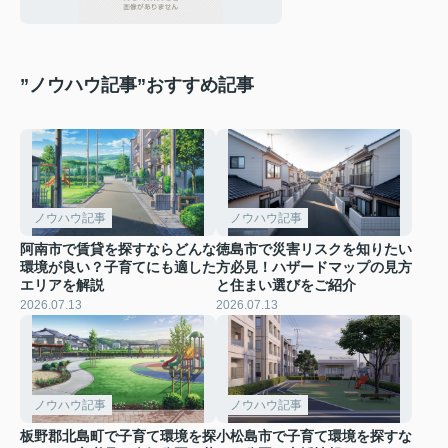
”ノウハウ記事”おすすめ記事
ノウハウ記事
ノウハウ記事
阿南市で賃貸を探すならどんな
徳島市で災害リスクを知りたい
環境が良い？子育てにも適した
方必見！ハザードマップの見方
エリアを解説
と住まい選びをご紹介
2026.07.13
2026.07.13
ノウハウ記事
ノウハウ記事
板野郡北島町で子育て環境を探
小松島市で子育て環境を探すな