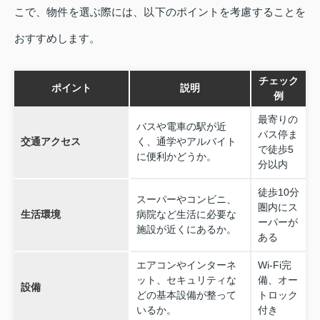
こで、物件を選ぶ際には、以下のポイントを考慮することを
おすすめします。
チェック
ポイント
説明
例
最寄りの
バスや電車の駅が近
バス停ま
交通アクセス
く、通学やアルバイト
で徒歩5
に便利かどうか。
分以内
徒歩10分
スーパーやコンビニ、
圏内にス
生活環境
病院など生活に必要な
ーパーが
施設が近くにあるか。
ある
エアコンやインターネ
Wi-Fi完
ット、セキュリティな
備、オー
設備
どの基本設備が整って
トロック
いるか。
付き