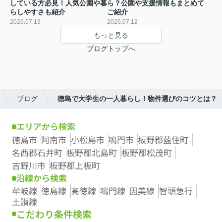
している方必見！人気公園や暮
ら？公園や支援情報もまとめて
らしやすさも紹介
ご紹介
2026.07.13
2026.07.12
もっと見る
ブログトップへ
ブログ
徳島で大学生の一人暮らし！物件選びのコツとは？
エリアから検索
徳島市
阿南市
小松島市
鳴門市
板野郡藍住町
名西郡石井町
板野郡北島町
板野郡松茂町
吉野川市
板野郡上板町
沿線から検索
牟岐線
徳島線
高徳線
鳴門線
因美線
智頭急行
土讃線
こだわり条件検索