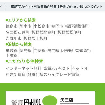
グ
徳島市のペット可賃貸物件特集！理想の住まい探しのポイント
エリアから検索
徳島市
阿南市
小松島市
鳴門市
板野郡藍住町
名西郡石井町
板野郡北島町
板野郡松茂町
吉野川市
板野郡上板町
沿線から検索
牟岐線
徳島線
高徳線
鳴門線
因美線
智頭急行
土讃線
こだわり条件検索
インターネット無料
家賃3万円以下
ペット可
戸建て賃貸
分譲仕様のハイグレード賃貸