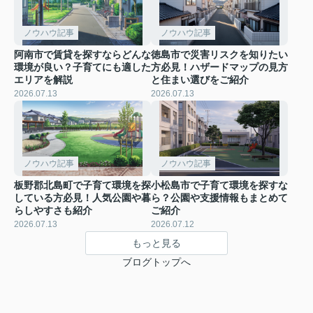
ノウハウ記事
ノウハウ記事
阿南市で賃貸を探すならどんな
徳島市で災害リスクを知りたい
環境が良い？子育てにも適した
方必見！ハザードマップの見方
エリアを解説
と住まい選びをご紹介
2026.07.13
2026.07.13
ノウハウ記事
ノウハウ記事
板野郡北島町で子育て環境を探
小松島市で子育て環境を探すな
している方必見！人気公園や暮
ら？公園や支援情報もまとめて
らしやすさも紹介
ご紹介
2026.07.13
2026.07.12
もっと見る
ブログトップへ