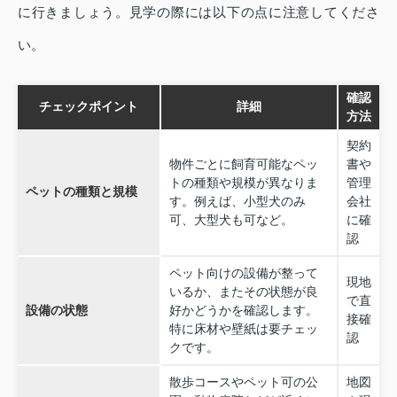
に行きましょう。見学の際には以下の点に注意してくださ
い。
確認
チェックポイント
詳細
方法
契約
物件ごとに飼育可能なペッ
書や
トの種類や規模が異なりま
管理
ペットの種類と規模
す。例えば、小型犬のみ
会社
可、大型犬も可など。
に確
認
ペット向けの設備が整って
現地
いるか、またその状態が良
で直
設備の状態
好かどうかを確認します。
接確
特に床材や壁紙は要チェッ
認
クです。
散歩コースやペット可の公
地図