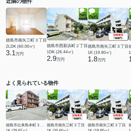
近隣の物件
徳島市南矢三町３丁目
徳島市西新浜町２丁目
徳島市南矢三町３丁目
2LDK (60.00㎡)
3.1
1DK (26.44㎡)
1K (19.80㎡)
1
万円
2.9
1.8
万円
万円
よく見られている物件
徳島市出来島本町３丁目
徳島市南矢三町３丁目
徳島市南矢三町３丁目
1K (29.97㎡)
1K (20.60㎡)
1K (19.80㎡)
1