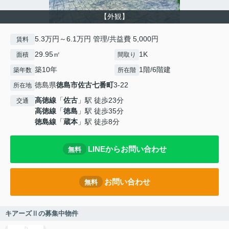
【外観】
5.3万円～6.1万円 管理/共益費 5,000円
賃料
29.95㎡
1K
面積
間取り
築10年
1階/6階建
築年数
所在階
徳島県
徳島市
佐古七番町
3-22
所在地
高徳線
「
佐古
」駅 徒歩23分
交通
高徳線
「
徳島
」駅 徒歩35分
徳島線
「
蔵本
」駅 徒歩8分
LINEからお問い合わせ
無料
お問い合わせ
無料
キアーズⅡの募集中物件