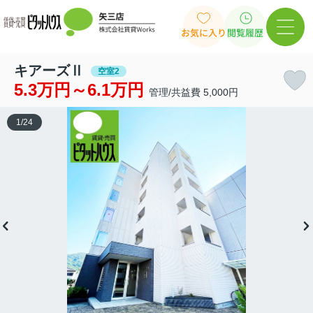
お気に入り
閲覧履歴
キアーズⅡ
空室2
5.3万円～6.1万円
管理/共益費 5,000円
1
/
24