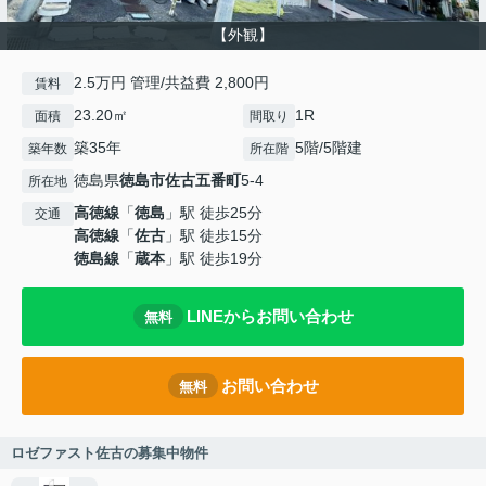
【外観】
2.5万円 管理/共益費 2,800円
賃料
23.20㎡
1R
面積
間取り
築35年
5階/5階建
築年数
所在階
徳島県
徳島市
佐古五番町
5-4
所在地
高徳線
「
徳島
」駅 徒歩25分
交通
高徳線
「
佐古
」駅 徒歩15分
徳島線
「
蔵本
」駅 徒歩19分
LINEからお問い合わせ
無料
お問い合わせ
無料
ロゼファスト佐古の募集中物件