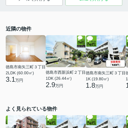
近隣の物件
徳島市南矢三町３丁目
徳島市西新浜町２丁目
徳島市南矢三町３丁目
2LDK (60.00㎡)
3.1
1DK (26.44㎡)
1K (19.80㎡)
1
万円
2.9
1.8
万円
万円
よく見られている物件