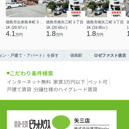
徳島市出来島本町３丁目
徳島市南矢三町３丁目
徳島市南矢三町３丁目
1K (29.97㎡)
1K (20.60㎡)
1K (19.80㎡)
1
4.1
1.8
1.8
万円
万円
万円
ション・戸建て・アパート）を探す
徳島駅
ロゼファスト佐古
こだわり条件検索
インターネット無料
家賃3万円以下
ペット可
戸建て賃貸
分譲仕様のハイグレード賃貸