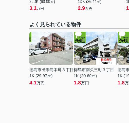
2LDK (60.00㎡)
1DK (26.44㎡)
1
3.1
2.9
1
万円
万円
よく見られている物件
徳島市出来島本町３丁目
徳島市南矢三町３丁目
徳島
1K (29.97㎡)
1K (20.60㎡)
1K (1
4.1
1.8
1.8
万円
万円
万