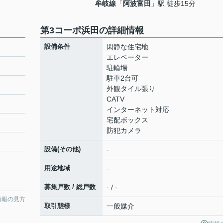
牟岐線
「
阿波富田
」駅 徒歩15分
第3コーポ浜田の詳細情報
設備条件
閑静な住宅地
エレベーター
駐輪場
駐車2台可
外観タイル張り
CATV
インターネット対応
宅配ボックス
防犯カメラ
設備(その他)
-
用途地域
-
募集戸数 / 総戸数
- / -
情報の見方
取引態様
一般媒介