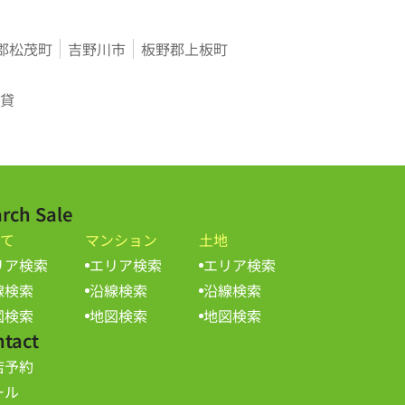
郡松茂町
吉野川市
板野郡上板町
貸
rch Sale
て
マンション
土地
リア検索
エリア検索
エリア検索
線検索
沿線検索
沿線検索
図検索
地図検索
地図検索
ntact
店予約
ール