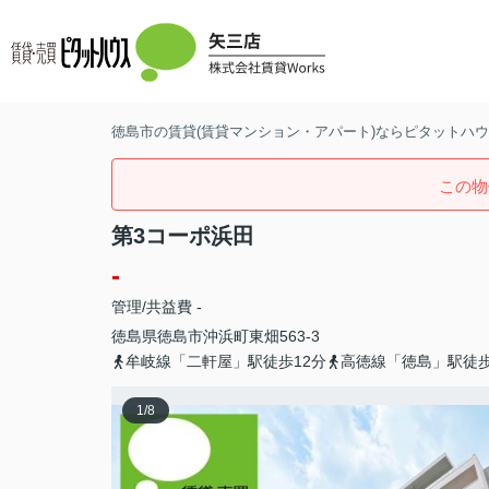
徳島市の賃貸(賃貸マンション・アパート)ならピタットハウス
この物
第3コーポ浜田
-
管理/共益費 -
徳島県
徳島市
沖浜町
東畑563-3
牟岐線「二軒屋」駅徒歩12分
高徳線「徳島」駅徒歩
1
/
8