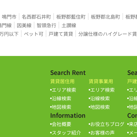
鳴門市
名西郡石井町
板野郡藍住町
板野郡北島町
板野
鳴門線
因美線
智頭急行
土讃線
3万円以下
ペット可
戸建て賃貸
分譲仕様のハイグレード賃
Search Rent
Sea
賃貸居住用
賃貸事業用
戸建
エリア検索
エリア検索
エ
沿線検索
沿線検索
沿
地図検索
地図検索
地
Information
Co
会社概要
お役立ちブログ
来
スタッフ紹介
お客様の声
メ