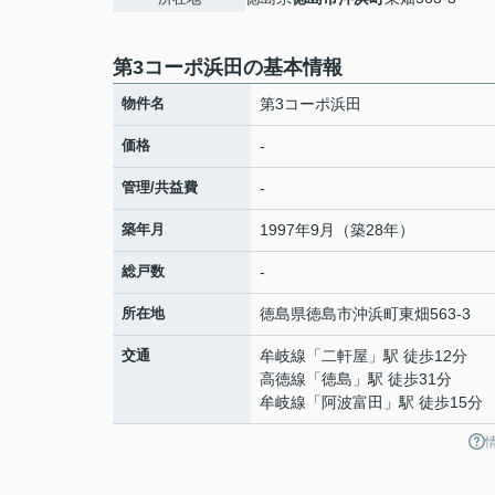
第3コーポ浜田の基本情報
物件名
第3コーポ浜田
価格
-
管理/共益費
-
築年月
1997年9月（築28年）
総戸数
-
所在地
徳島県
徳島市
沖浜町
東畑563-3
交通
牟岐線
「
二軒屋
」駅 徒歩12分
高徳線
「
徳島
」駅 徒歩31分
牟岐線
「
阿波富田
」駅 徒歩15分