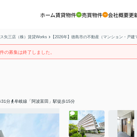
ホーム
賃貸物件
売買物件
会社概要
更
矢三店（株）賃貸Works
【2026年】徳島市の不動産（マンション・戸
件の募集は終了しました。
31分
牟岐線「阿波富田」駅徒歩15分