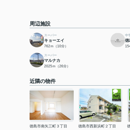
周辺施設
スーパー
中
キョーエイ
徳
762ｍ（10分）
1
スーパー
マルナカ
2025ｍ（26分）
近隣の物件
徳島市南矢三町３丁目
徳島市西新浜町２丁目