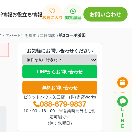
お問い合わせ
新情報
お役立ち情報
お気に入り
閲覧履歴
第3コーポ浜田
建て・アパート）を探す
二軒屋駅
お気軽にお問い合わせください
LINEからお問い合わせ
無料お問い合わせ
ピタットハウス矢三店 (株)賃貸Works
088-679-9837
L
10：00～18：00 ※営業時間外もご対
I
応可能です
N
（休：水曜日）
E