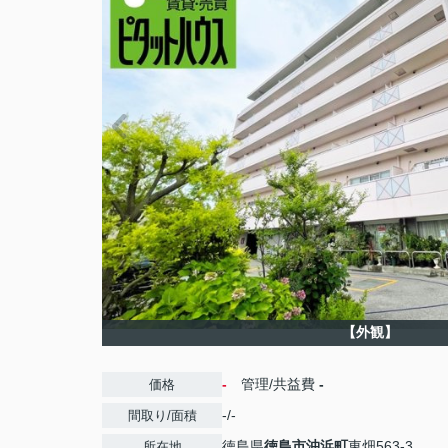
【外観】
-
管理/共益費
-
価格
-/-
間取り/面積
徳島県
徳島市
沖浜町
東畑563-3
所在地