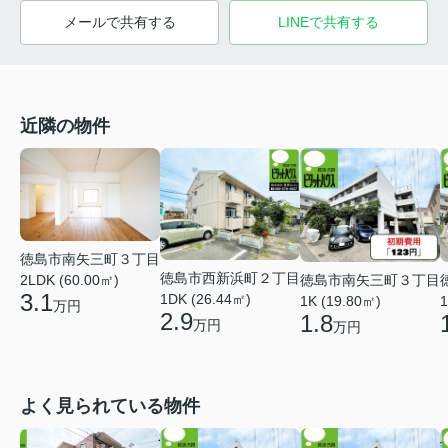
メールで共有する
LINEで共有する
近隣の物件
徳島市南矢三町３丁目
徳島市西新浜町２丁目
徳島市南矢三町３丁目
2LDK (60.00㎡)
3.1
1DK (26.44㎡)
1K (19.80㎡)
1
万円
2.9
1.8
万円
万円
よく見られている物件