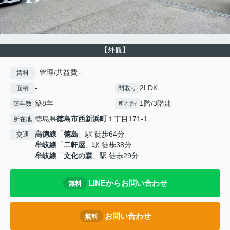
【外観】
- 管理/共益費 -
賃料
-
2LDK
面積
間取り
築8年
1階/3階建
築年数
所在階
徳島県
徳島市
西新浜町
１丁目171-1
所在地
高徳線
「
徳島
」駅 徒歩64分
交通
牟岐線
「
二軒屋
」駅 徒歩38分
牟岐線
「
文化の森
」駅 徒歩29分
LINEからお問い合わせ
無料
お問い合わせ
無料