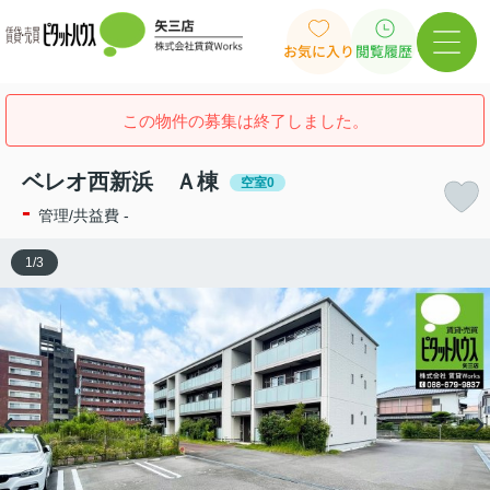
お気に入り
閲覧履歴
この物件の募集は終了しました。
ベレオ西新浜 Ａ棟
空室0
-
管理/共益費 -
1
/
3