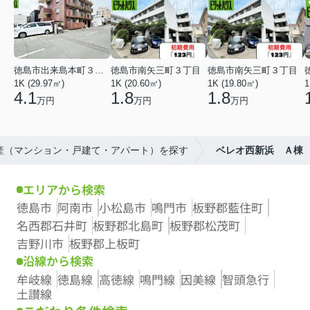
徳島市出来島本町３丁目
徳島市南矢三町３丁目
徳島市南矢三町３丁目
1K (29.97㎡)
1K (20.60㎡)
1K (19.80㎡)
1
4.1
1.8
1.8
万円
万円
万円
動産（マンション・戸建て・アパート）を探す
ベレオ西新浜 Ａ棟
エリアから検索
徳島市
阿南市
小松島市
鳴門市
板野郡藍住町
名西郡石井町
板野郡北島町
板野郡松茂町
吉野川市
板野郡上板町
沿線から検索
牟岐線
徳島線
高徳線
鳴門線
因美線
智頭急行
土讃線