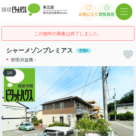
お気に入り
閲覧履歴
この物件の募集は終了しました。
シャーメゾンプレミアス
空室0
-
管理/共益費 -
1
/
4