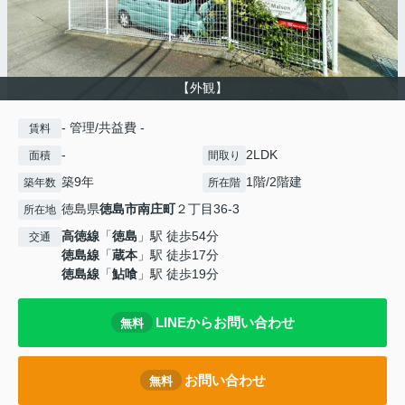
【外観】
- 管理/共益費 -
賃料
-
2LDK
面積
間取り
築9年
1階/2階建
築年数
所在階
徳島県
徳島市
南庄町
２丁目36-3
所在地
高徳線
「
徳島
」駅 徒歩54分
交通
徳島線
「
蔵本
」駅 徒歩17分
徳島線
「
鮎喰
」駅 徒歩19分
LINEからお問い合わせ
無料
お問い合わせ
無料