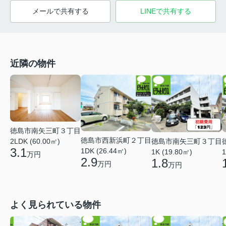
メールで共有する
LINEで共有する
近隣の物件
徳島市南矢三町３丁目
徳島市西新浜町２丁目
徳島市南矢三町３丁目
2LDK (60.00㎡)
3.1
1DK (26.44㎡)
1K (19.80㎡)
1
万円
2.9
1.8
万円
万円
よく見られている物件