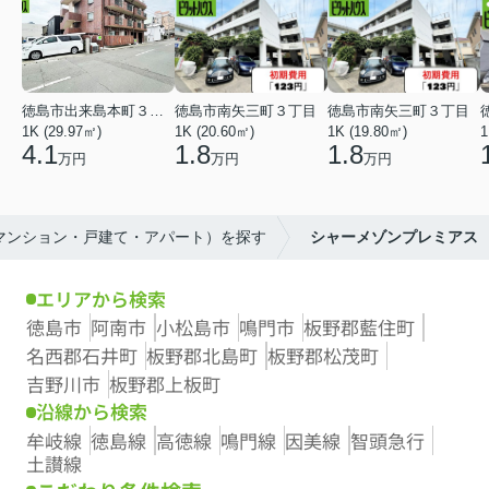
徳島市出来島本町３丁目
徳島市南矢三町３丁目
徳島市南矢三町３丁目
1K (29.97㎡)
1K (20.60㎡)
1K (19.80㎡)
1
4.1
1.8
1.8
万円
万円
万円
（マンション・戸建て・アパート）を探す
シャーメゾンプレミアス
エリアから検索
徳島市
阿南市
小松島市
鳴門市
板野郡藍住町
名西郡石井町
板野郡北島町
板野郡松茂町
吉野川市
板野郡上板町
沿線から検索
牟岐線
徳島線
高徳線
鳴門線
因美線
智頭急行
土讃線