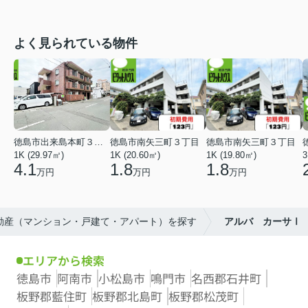
よく見られている物件
徳島市出来島本町３丁目
徳島市南矢三町３丁目
徳島市南矢三町３丁目
1K (29.97㎡)
1K (20.60㎡)
1K (19.80㎡)
3
4.1
1.8
1.8
万円
万円
万円
不動産（マンション・戸建て・アパート）を探す
アルバ カーサⅠ
エリアから検索
徳島市
阿南市
小松島市
鳴門市
名西郡石井町
板野郡藍住町
板野郡北島町
板野郡松茂町