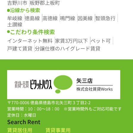
吉野川市
板野郡上板町
沿線から検索
牟岐線
徳島線
高徳線
鳴門線
因美線
智頭急行
土讃線
こだわり条件検索
インターネット無料
家賃3万円以下
ペット可
戸建て賃貸
分譲仕様のハイグレード賃貸
〒770-0006 徳島県徳島市北矢三町３丁目2-2
営業時間：10：00～18：00 ※営業時間外もご対応可能です
定休日：水曜日
Search Rent
賃貸居住用
賃貸事業用