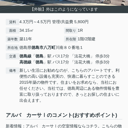
【外観】外はこのようになっています
4.3万円～4.5万円 管理/共益費 5,800円
賃料
34.15㎡
1R
面積
間取り
築11年
1階/2階建
築年数
所在階
徳島県
徳島市
八万町
川南８０番地１
所在地
徳島線
「
徳島
」駅 バス17分 「法花大橋」 停歩3分
交通
高徳線
「
徳島
」駅 バス17分 「法花大橋」 停歩3分
新しい生活にお勧めなのが、こちらのアパートです。利
備考
便性の高い設備も充実の、快適に暮らすことのできる
2015年築の物件です。住まいをお求めなら、当社にお
任せください。当社では、徳島周辺にある物件情報を豊
富に取り扱っておりますので、きっとお探しの住まいに
出会えます。
アルバ カーサⅠのコメント(おすすめポイント)
新着情報：アルバ カーサⅠの空室情報ならコチラ。こちらの物