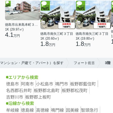
徳島市出来島本町３丁目
1K (29.97㎡)
4.1
徳島市南矢三町３丁目
徳島市南矢三町３丁目
万円
1
1K (20.60㎡)
1K (19.80㎡)
1.8
1.8
万円
万円
（マンション・戸建て・アパート）を探す
フォート佐古
3階
エリアから検索
徳島市
阿南市
小松島市
鳴門市
板野郡藍住町
名西郡石井町
板野郡北島町
板野郡松茂町
吉野川市
板野郡上板町
沿線から検索
牟岐線
徳島線
高徳線
鳴門線
因美線
智頭急行