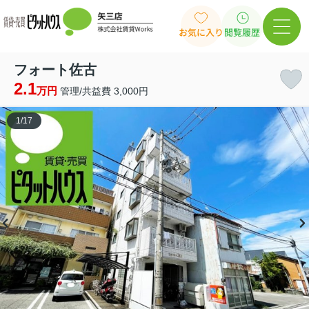
お気に入り
閲覧履歴
フォート佐古
2.1
万円
管理/共益費 3,000円
1
/
17