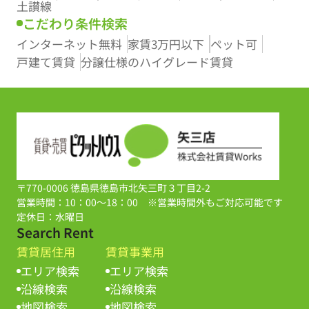
土讃線
こだわり条件検索
インターネット無料
家賃3万円以下
ペット可
戸建て賃貸
分譲仕様のハイグレード賃貸
〒770-0006 徳島県徳島市北矢三町３丁目2-2
営業時間：10：00～18：00 ※営業時間外もご対応可能です
定休日：水曜日
Search Rent
賃貸居住用
賃貸事業用
エリア検索
エリア検索
沿線検索
沿線検索
地図検索
地図検索