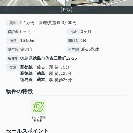
【外観】
2.1万円 管理/共益費 3,000円
賃料
0ヶ月
0ヶ月
保証金
礼金
16.50㎡
1R
面積
間取り
築34年
3階/5階建
築年数
所在階
徳島県
徳島市
佐古三番町
12-26
所在地
高徳線
「
佐古
」駅 徒歩5分
交通
高徳線
「
徳島
」駅 徒歩23分
徳島線
「
蔵本
」駅 徒歩26分
物件の特徴
ネット使用
料無料
セールスポイント