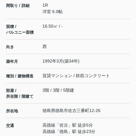
1R
間取り / 詳細
洋室 6.0帖
16.50㎡ / -
面積 /
バルコニー面積
西
向き
1992年3月(築34年)
築年月
賃貸マンション / 鉄筋コンクリート
種別 / 建物構造
3階 / 3階 / 5階建
部屋 /
所在階 / 階建て
徳島県
徳島市
佐古三番町
12-26
所在地
高徳線
「
佐古
」駅 徒歩5分
交通
高徳線
「
徳島
」駅 徒歩23分