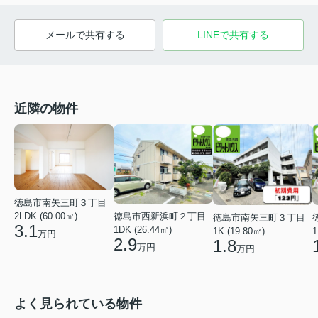
メールで共有する
LINEで共有する
近隣の物件
徳島市南矢三町３丁目
徳島市西新浜町２丁目
2LDK (60.00㎡)
徳島市南矢三町３丁目
3.1
1DK (26.44㎡)
1K (19.80㎡)
1
万円
2.9
1.8
万円
万円
よく見られている物件