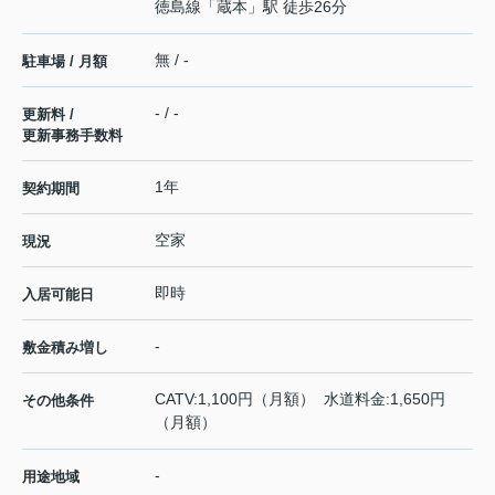
徳島線
「
蔵本
」駅 徒歩26分
無 / -
駐車場 / 月額
- / -
更新料 /
更新事務手数料
1年
契約期間
空家
現況
即時
入居可能日
-
敷金積み増し
CATV:1,100円（月額） 水道料金:1,650円
その他条件
（月額）
-
用途地域