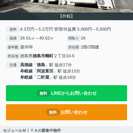
【外観】
4.3万円～5.2万円 管理/共益費 5,000円～5,500円
賃料
26.61㎡～40.62㎡
1K
面積
間取り
築30年
1階/2階建
築年数
所在階
徳島県
徳島市
幟町
２丁目10-5
所在地
高徳線
「
徳島
」駅 徒歩17分
交通
牟岐線
「
阿波富田
」駅 徒歩13分
牟岐線
「
二軒屋
」駅 徒歩18分
LINEからお問い合わせ
無料
お問い合わせ
無料
セジュールＭＩＹＡの募集中物件