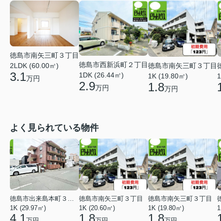
徳島市南矢三町３丁目
徳島市西新浜町２丁目
徳島市南矢三町３丁目
2LDK (60.00㎡)
3.1
1DK (26.44㎡)
1K (19.80㎡)
1
万円
2.9
1.8
万円
万円
よく見られている物件
徳島市出来島本町３丁目
徳島市南矢三町３丁目
徳島市南矢三町３丁目
1K (29.97㎡)
1K (20.60㎡)
1K (19.80㎡)
1
4.1
1.8
1.8
万円
万円
万円