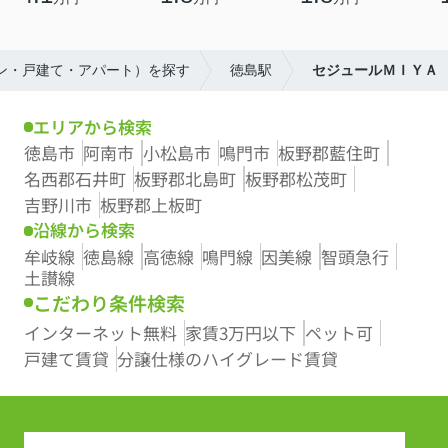
ョン・戸建て・アパート）を探す
徳島駅
セジュールＭＩＹＡ
エリアから検索
徳島市
阿南市
小松島市
鳴門市
板野郡藍住町
名西郡石井町
板野郡北島町
板野郡松茂町
吉野川市
板野郡上板町
沿線から検索
牟岐線
徳島線
高徳線
鳴門線
因美線
智頭急行
土讃線
こだわり条件検索
インターネット無料
家賃3万円以下
ペット可
戸建て賃貸
分譲仕様のハイグレード賃貸