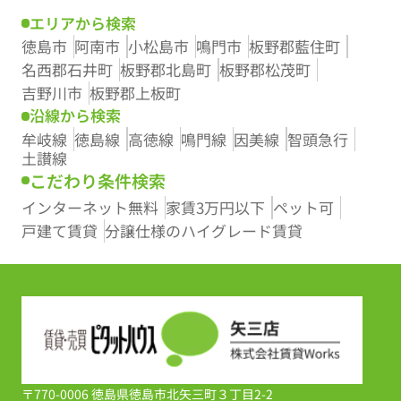
エリアから検索
徳島市
阿南市
小松島市
鳴門市
板野郡藍住町
名西郡石井町
板野郡北島町
板野郡松茂町
吉野川市
板野郡上板町
沿線から検索
牟岐線
徳島線
高徳線
鳴門線
因美線
智頭急行
土讃線
こだわり条件検索
インターネット無料
家賃3万円以下
ペット可
戸建て賃貸
分譲仕様のハイグレード賃貸
〒770-0006 徳島県徳島市北矢三町３丁目2-2