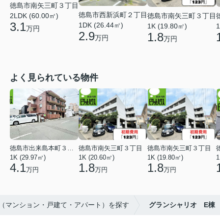
徳島市南矢三町３丁目
徳島市西新浜町２丁目
徳島市南矢三町３丁目
2LDK (60.00㎡)
3.1
1DK (26.44㎡)
1K (19.80㎡)
1
万円
2.9
1.8
万円
万円
よく見られている物件
徳島市出来島本町３丁目
徳島市南矢三町３丁目
徳島市南矢三町３丁目
1K (29.97㎡)
1K (20.60㎡)
1K (19.80㎡)
1
4.1
1.8
1.8
万円
万円
万円
産（マンション・戸建て・アパート）を探す
グランシャリオ E棟