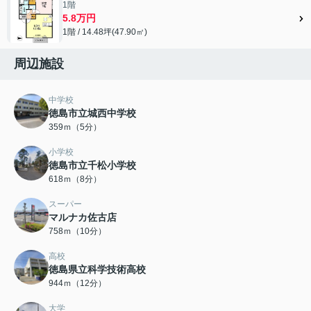
1階
5.8万円
1階 / 14.48坪(47.90㎡)
周辺施設
中学校
徳島市立城西中学校
359ｍ（5分）
小学校
徳島市立千松小学校
618ｍ（8分）
スーパー
マルナカ佐古店
758ｍ（10分）
高校
徳島県立科学技術高校
944ｍ（12分）
大学