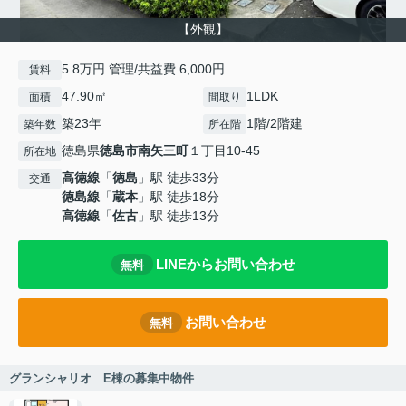
【外観】
5.8万円 管理/共益費 6,000円
賃料
47.90㎡
1LDK
面積
間取り
築23年
1階/2階建
築年数
所在階
徳島県
徳島市
南矢三町
１丁目10-45
所在地
高徳線
「
徳島
」駅 徒歩33分
交通
徳島線
「
蔵本
」駅 徒歩18分
高徳線
「
佐古
」駅 徒歩13分
LINEからお問い合わせ
無料
お問い合わせ
無料
グランシャリオ E棟の募集中物件