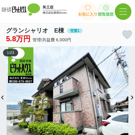
お気に入り
閲覧履歴
グランシャリオ E棟
空室1
5.8万円
管理/共益費 6,000円
1
/
23