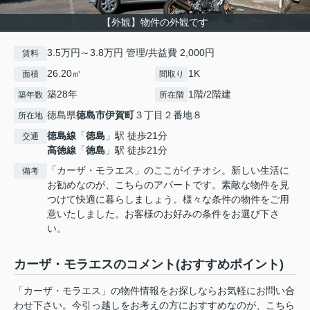
【外観】物件の外観です
3.5万円～3.8万円 管理/共益費 2,000円
賃料
26.20㎡
1K
面積
間取り
築28年
1階/2階建
築年数
所在階
徳島県
徳島市
伊賀町
３丁目２番地８
所在地
徳島線
「
徳島
」駅 徒歩21分
交通
高徳線
「
徳島
」駅 徒歩21分
「カーザ・モラエス」のここがイチオシ。新しい生活に
備考
お勧めなのが、こちらのアパートです。素敵な物件を見
つけて快適に暮らしましょう。様々な条件の物件をご用
意いたしました。お客様のお好みの条件をお選び下さ
い。
カーザ・モラエスのコメント(おすすめポイント)
「カーザ・モラエス」の物件情報をお探しならお気軽にお問い合
わせ下さい。今引っ越しをお考えの方におすすめなのが、こちら