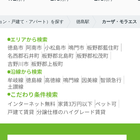
ション・戸建て・アパート）を探す
徳島駅
カーザ・モラエス
エリアから検索
徳島市
阿南市
小松島市
鳴門市
板野郡藍住町
名西郡石井町
板野郡北島町
板野郡松茂町
吉野川市
板野郡上板町
沿線から検索
牟岐線
徳島線
高徳線
鳴門線
因美線
智頭急行
土讃線
こだわり条件検索
インターネット無料
家賃3万円以下
ペット可
戸建て賃貸
分譲仕様のハイグレード賃貸