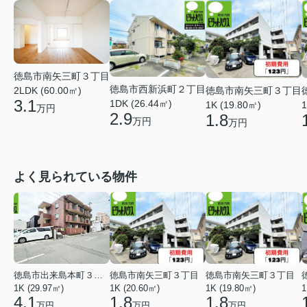
徳島市南矢三町３丁目
徳島市西新浜町２丁目
徳島市南矢三町３丁目
2LDK (60.00㎡)
3.1
1DK (26.44㎡)
1K (19.80㎡)
1
万円
2.9
1.8
万円
万円
よく見られている物件
徳島市出来島本町３丁目
徳島市南矢三町３丁目
徳島市南矢三町３丁目
1K (29.97㎡)
1K (20.60㎡)
1K (19.80㎡)
1
4.1
1.8
1.8
万円
万円
万円