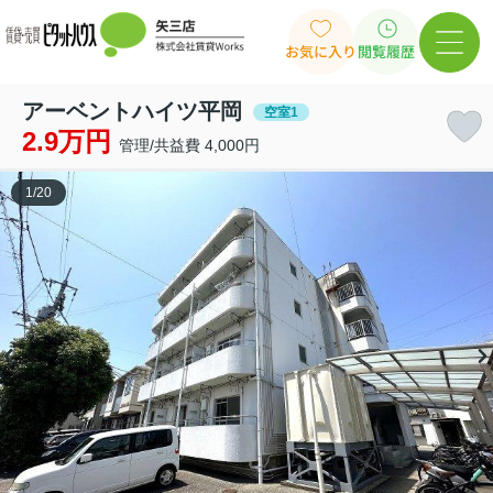
お気に入り
閲覧履歴
アーベントハイツ平岡
空室1
2.9万円
管理/共益費 4,000円
1
/
20