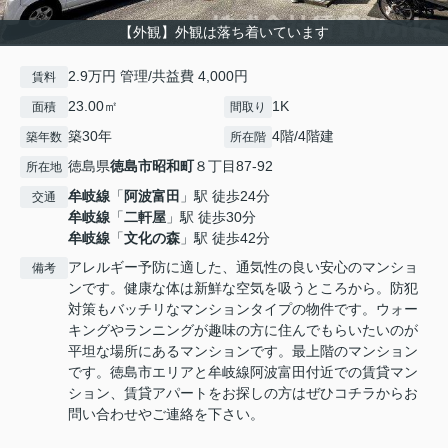
【外観】外観は落ち着いています
2.9万円 管理/共益費 4,000円
賃料
23.00㎡
1K
面積
間取り
築30年
4階/4階建
築年数
所在階
徳島県
徳島市
昭和町
８丁目87-92
所在地
牟岐線
「
阿波富田
」駅 徒歩24分
交通
牟岐線
「
二軒屋
」駅 徒歩30分
牟岐線
「
文化の森
」駅 徒歩42分
アレルギー予防に適した、通気性の良い安心のマンショ
備考
ンです。健康な体は新鮮な空気を吸うところから。防犯
対策もバッチリなマンションタイプの物件です。ウォー
キングやランニングが趣味の方に住んでもらいたいのが
平坦な場所にあるマンションです。最上階のマンション
です。徳島市エリアと牟岐線阿波富田付近での賃貸マン
ション、賃貸アパートをお探しの方はぜひコチラからお
問い合わせやご連絡を下さい。