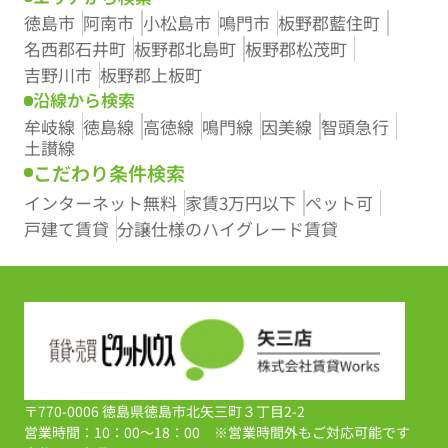
徳島市
阿南市
小松島市
鳴門市
板野郡藍住町
名西郡石井町
板野郡北島町
板野郡松茂町
吉野川市
板野郡上板町
沿線から検索
牟岐線
徳島線
高徳線
鳴門線
因美線
智頭急行
土讃線
こだわり条件検索
インターネット無料
家賃3万円以下
ペット可
戸建て賃貸
分譲仕様のハイグレード賃貸
〒770-0006 徳島県徳島市北矢三町３丁目2-2
営業時間：10：00～18：00 ※営業時間外もご対応可能です