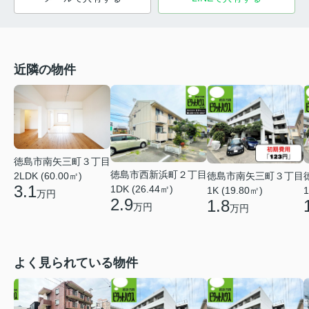
近隣の物件
徳島市南矢三町３丁目
徳島市西新浜町２丁目
徳島市南矢三町３丁目
2LDK (60.00㎡)
3.1
1DK (26.44㎡)
1K (19.80㎡)
1
万円
2.9
1.8
万円
万円
よく見られている物件