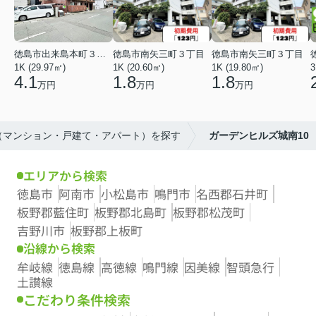
徳島市出来島本町３丁目
徳島市南矢三町３丁目
徳島市南矢三町３丁目
1K (29.97㎡)
1K (20.60㎡)
1K (19.80㎡)
3
4.1
1.8
1.8
万円
万円
万円
産（マンション・戸建て・アパート）を探す
ガーデンヒルズ城南10
エリアから検索
徳島市
阿南市
小松島市
鳴門市
名西郡石井町
板野郡藍住町
板野郡北島町
板野郡松茂町
吉野川市
板野郡上板町
沿線から検索
牟岐線
徳島線
高徳線
鳴門線
因美線
智頭急行
土讃線
こだわり条件検索