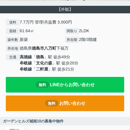
【外観】
7.7万円 管理/共益費 3,000円
賃料
61.64㎡
2LDK
面積
間取り
新築
2階/3階建
築年数
所在階
徳島県
徳島市
八万町
下福万
所在地
高徳線
「
徳島
」駅 徒歩49分
交通
牟岐線
「
文化の森
」駅 徒歩20分
牟岐線
「
二軒屋
」駅 徒歩21分
LINEからお問い合わせ
無料
お問い合わせ
無料
ガーデンヒルズ城南10の募集中物件