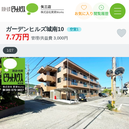
お気に入り
閲覧履歴
ガーデンヒルズ城南10
空室1
7.7万円
管理/共益費 3,000円
1
/
27