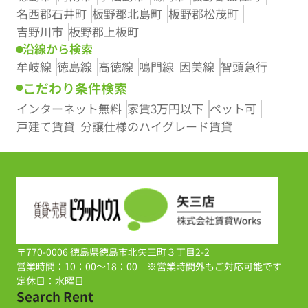
名西郡石井町
板野郡北島町
板野郡松茂町
吉野川市
板野郡上板町
沿線から検索
牟岐線
徳島線
高徳線
鳴門線
因美線
智頭急行
こだわり条件検索
インターネット無料
家賃3万円以下
ペット可
戸建て賃貸
分譲仕様のハイグレード賃貸
〒770-0006 徳島県徳島市北矢三町３丁目2-2
営業時間：10：00～18：00 ※営業時間外もご対応可能です
定休日：水曜日
Search Rent