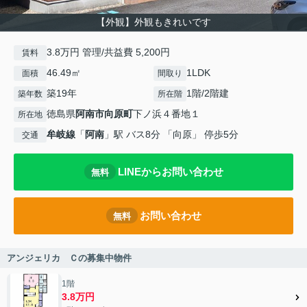
【外観】外観もきれいです
3.8万円 管理/共益費 5,200円
賃料
46.49㎡
1LDK
面積
間取り
築19年
1階/2階建
築年数
所在階
徳島県
阿南市
向原町
下ノ浜４番地１
所在地
牟岐線
「
阿南
」駅 バス8分 「向原」 停歩5分
交通
LINEからお問い合わせ
無料
お問い合わせ
無料
アンジェリカ Ｃの募集中物件
1階
3.8万円