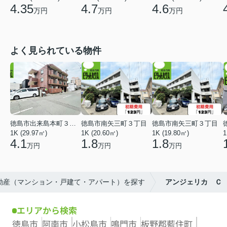
4.35
4.7
4.6
万円
万円
万円
よく見られている物件
徳島市出来島本町３丁目
徳島市南矢三町３丁目
徳島市南矢三町３丁目
1K (29.97㎡)
1K (20.60㎡)
1K (19.80㎡)
1
4.1
1.8
1.8
万円
万円
万円
不動産（マンション・戸建て・アパート）を探す
アンジェリカ Ｃ
エリアから検索
徳島市
阿南市
小松島市
鳴門市
板野郡藍住町