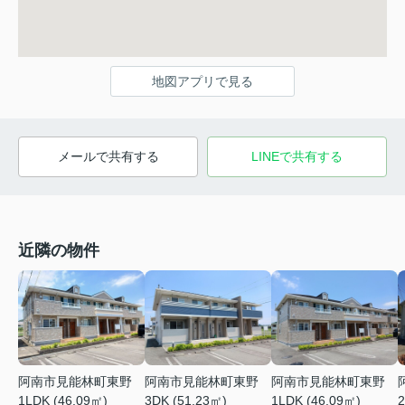
地図アプリで見る
メールで共有する
LINEで共有する
近隣の物件
阿南市見能林町東野
阿南市見能林町東野
阿南市見能林町東野
1LDK (46.09㎡)
3DK (51.23㎡)
1LDK (46.09㎡)
2