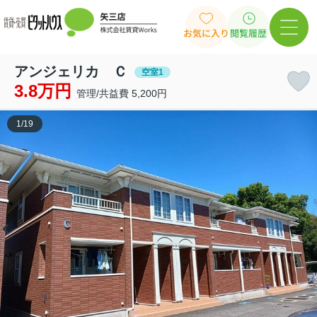
お気に入り
閲覧履歴
アンジェリカ Ｃ
空室1
3.8万円
管理/共益費 5,200円
1
/
19