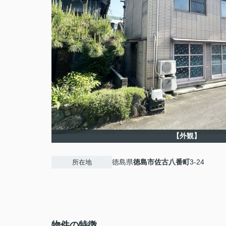
【外観】
徳島県
徳島市
佐古八番町
3-24
所在地
物件の特徴