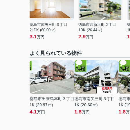
徳島市南矢三町３丁目
徳島市西新浜町２丁目
2LDK (60.00㎡)
1DK (26.44㎡)
1
3.1
2.9
1
万円
万円
よく見られている物件
徳島市出来島本町３丁目
徳島市南矢三町３丁目
徳島
1K (29.97㎡)
1K (20.60㎡)
1K (1
4.1
1.8
1.8
万円
万円
万