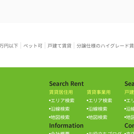
3万円以下
ペット可
戸建て賃貸
分譲仕様のハイグレード賃
Search Rent
Sea
賃貸居住用
賃貸事業用
戸建
エリア検索
エリア検索
エ
沿線検索
沿線検索
沿
地図検索
地図検索
地
Information
Co
会社概要
お役立ちブログ
来