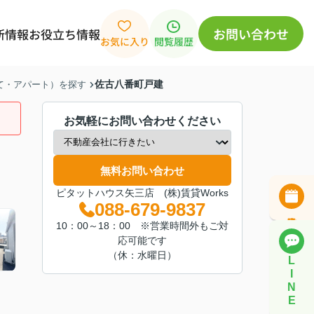
お問い合わせ
新情報
お役立ち情報
お気に入り
閲覧履歴
佐古八番町戸建
建て・アパート）を探す
お気軽にお問い合わせください
無料お問い合わせ
ピタットハウス矢三店 (株)賃貸Works
088-679-9837
10：00～18：00 ※営業時間外もご対
応可能です
（休：水曜日）
L
I
N
E