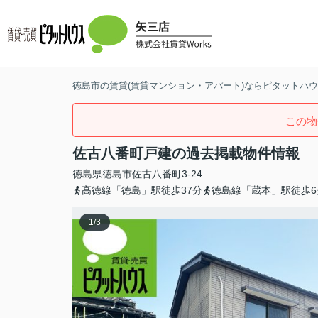
徳島市の賃貸(賃貸マンション・アパート)ならピタットハウス
この物
佐古八番町戸建の過去掲載物件情報
徳島県
徳島市
佐古八番町
3-24
高徳線「徳島」駅徒歩37分
徳島線「蔵本」駅徒歩6
1
/
3