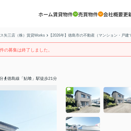
ホーム
賃貸物件
売買物件
会社概要
更
矢三店（株）賃貸Works
【2026年】徳島市の不動産（マンション・戸
件の募集は終了しました。
分
徳島線「鮎喰」駅徒歩21分