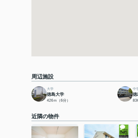
周辺施設
大学
中
徳島大学
徳
426ｍ（6分）
8
近隣の物件