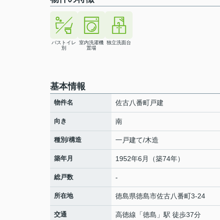
バストイレ
室内洗濯機
独立洗面台
別
置場
基本情報
物件名
佐古八番町戸建
向き
南
種別/構造
一戸建て/木造
築年月
1952年6月（築74年）
総戸数
-
所在地
徳島県
徳島市
佐古八番町
3-24
交通
高徳線
「
徳島
」駅 徒歩37分