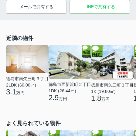
メールで共有する
LINEで共有する
近隣の物件
徳島市南矢三町３丁目
徳島市西新浜町２丁目
徳島市南矢三町３丁目
2LDK (60.00㎡)
3.1
1DK (26.44㎡)
1K (19.80㎡)
1
万円
2.9
1.8
万円
万円
よく見られている物件