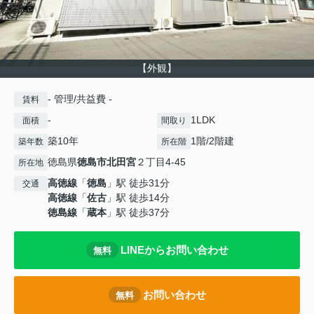
【外観】
- 管理/共益費 -
賃料
-
1LDK
面積
間取り
築10年
1階/2階建
築年数
所在階
徳島県
徳島市
北田宮
２丁目4-45
所在地
高徳線
「
徳島
」駅 徒歩31分
交通
高徳線
「
佐古
」駅 徒歩14分
徳島線
「
蔵本
」駅 徒歩37分
LINEからお問い合わせ
無料
お問い合わせ
無料