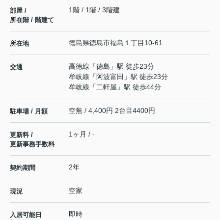
1階 / 1階 / 3階建
部屋 /
所在階 / 階建て
徳島県
徳島市
福島
１丁目10-61
所在地
高徳線
「
徳島
」駅 徒歩23分
交通
牟岐線
「
阿波富田
」駅 徒歩23分
牟岐線
「
二軒屋
」駅 徒歩44分
空無 / 4,400円 2台目4400円
駐車場 / 月額
1ヶ月 / -
更新料 /
更新事務手数料
2年
契約期間
空家
現況
即時
入居可能日