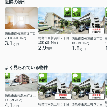
近隣の物件
徳島市南矢三町３丁目
徳島市西新浜町２丁目
2LDK (60.00㎡)
徳島市南矢三町３丁目
3.1
1DK (26.44㎡)
1K (19.80㎡)
1
万円
2.9
1.8
万円
万円
よく見られている物件
徳島市出来島本町３丁目
1K (29.97㎡)
4.1
徳島市南矢三町３丁目
徳島市南矢三町３丁目
万円
3