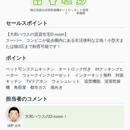
独立洗面台
浴室乾燥機
オートロッ
ネット使用
ク
料無料
セールスポイント
【大和ハウスの賃貸住宅D-room】
スーパー、コンビニが徒歩圏内にある生活便利な立地！小型犬ま
たは猫2匹まで飼育可能です！
ポイント
ペット可システムキッチン
オートロック付き
IHクッキングヒ
ーター
ウォークインクローゼット
インターネット無料
対面
キッチン
TVドアホン
ウォシュレット
追焚機能
浴室乾燥
機
角部屋
都市ガス
南向き
担当者のコメント
大和ハウスのD-room！
浅野 圭司