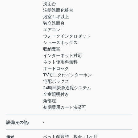
洗面台
洗髪洗面化粧台
浴室１坪以上
独立洗面台
エアコン
ウォークインクロゼット
シューズボックス
収納豊富
インターネット対応
ネット使用料無料
オートロック
TVモニタ付インターホン
宅配ボックス
24時間緊急通報システム
全室照明付き
角部屋
初期費用カード決済可
-
設備(その他)
ペット飼育時、敷金＋1ヶ月。
備考