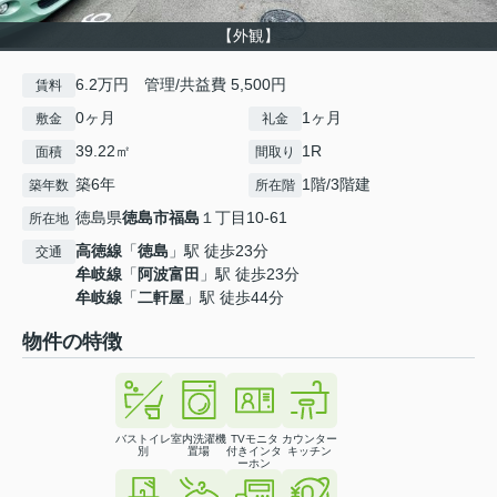
【外観】
6.2万円 管理/共益費 5,500円
賃料
0ヶ月
1ヶ月
敷金
礼金
39.22㎡
1R
面積
間取り
築6年
1階/3階建
築年数
所在階
徳島県
徳島市
福島
１丁目10-61
所在地
高徳線
「
徳島
」駅 徒歩23分
交通
牟岐線
「
阿波富田
」駅 徒歩23分
牟岐線
「
二軒屋
」駅 徒歩44分
物件の特徴
バストイレ
室内洗濯機
TVモニタ
カウンター
別
置場
付きインタ
キッチン
ーホン