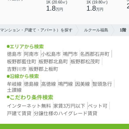
1K (20.60㎡)
1K (19.80㎡)
1.8
1.8
万円
万円
（マンション・戸建て・アパート）を探す
ルクール福島
1階
エリアから検索
徳島市
阿南市
小松島市
鳴門市
名西郡石井町
板野郡藍住町
板野郡北島町
板野郡松茂町
吉野川市
板野郡上板町
沿線から検索
牟岐線
徳島線
高徳線
鳴門線
因美線
智頭急行
土讃線
こだわり条件検索
インターネット無料
家賃3万円以下
ペット可
戸建て賃貸
分譲仕様のハイグレード賃貸