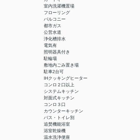
室内洗濯機置場
フローリング
バルコニー
都市ガス
公営水道
浄化槽排水
電気有
照明器具付き
駐輪場
敷地内ごみ置き場
駐車2台可
IHクッキングヒーター
コンロ２口以上
システムキッチン
対面式キッチン
コンロ３口
カウンターキッチン
バス・トイレ別
追焚機能浴室
浴室乾燥機
温水洗浄便座