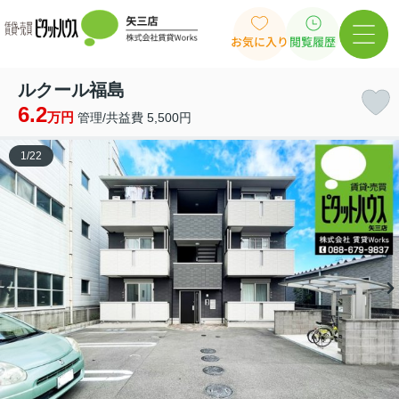
お気に入り
閲覧履歴
ルクール福島
6.2
万円
管理/共益費 5,500円
1
/
22